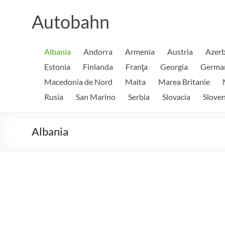
Skip
to
Autobahn
content
Albania
Andorra
Armenia
Austria
Azerb
Estonia
Finlanda
Franţa
Georgia
Germa
Macedonia de Nord
Malta
Marea Britanie
Rusia
San Marino
Serbia
Slovacia
Sloven
Albania