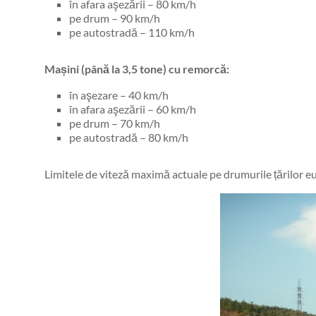
în afara aşezării – 80 km/h
pe drum – 90 km/h
pe autostradă – 110 km/h
Mașini (până la 3,5 tone) cu remorcă:
în aşezare – 40 km/h
în afara aşezării – 60 km/h
pe drum – 70 km/h
pe autostradă – 80 km/h
Limitele de viteză maximă actuale pe drumurile țărilor 