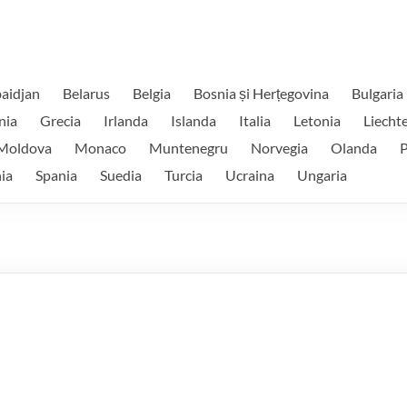
aidjan
Belarus
Belgia
Bosnia și Herțegovina
Bulgaria
nia
Grecia
Irlanda
Islanda
Italia
Letonia
Liecht
Moldova
Monaco
Muntenegru
Norvegia
Olanda
P
ia
Spania
Suedia
Turcia
Ucraina
Ungaria