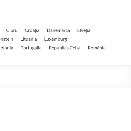
Cipru
Croația
Danemarca
Elveția
enstein
Lituania
Luxemburg
olonia
Portugalia
Republica Cehă
România