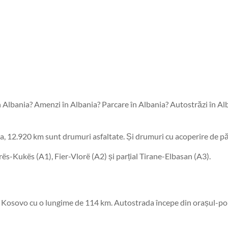
 Albania? Amenzi în Albania? Parcare în Albania? Autostrăzi în Al
a, 12.920 km sunt drumuri asfaltate. Și drumuri cu acoperire de 
rrës-Kukës (A1), Fier-Vlorë (A2) și parțial Tirane-Elbasan (A3).
Kosovo cu o lungime de 114 km. Autostrada începe din orașul-port