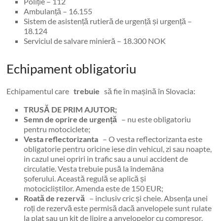
Poliție – 112
Ambulanță – 16.155
Sistem de asistență rutieră de urgență și urgență –
18.124
Serviciul de salvare minieră – 18.300 NOK
Echipament obligatoriu
Echipamentul care
trebuie
să fie în mașină în Slovacia:
TRUSĂ DE PRIM AJUTOR;
Semn de oprire de urgență
– nu este obligatoriu
pentru motociclete;
Vesta reflectorizanta
– O vesta reflectorizanta este
obligatorie pentru oricine iese din vehicul, zi sau noapte,
in cazul unei opriri in trafic sau a unui accident de
circulatie. Vesta trebuie pusă la îndemâna
șoferului. Această regulă se aplică și
motocicliștilor. Amenda este de 150 EUR;
Roată de rezervă
– inclusiv cric și cheie. Absența unei
roți de rezervă este permisă dacă anvelopele sunt rulate
la plat sau un kit de lipire a anvelopelor cu compresor.