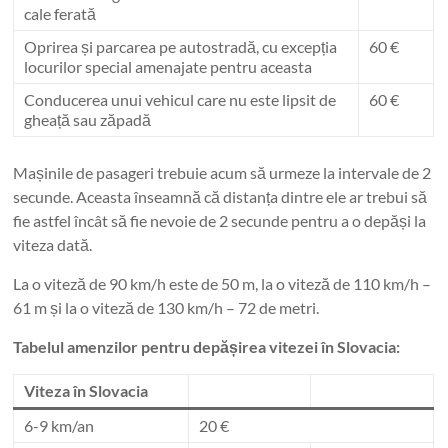
cale ferată
Oprirea și parcarea pe autostradă, cu excepția
60 €
locurilor special amenajate pentru aceasta
Conducerea unui vehicul care nu este lipsit de
60 €
gheață sau zăpadă
Mașinile de pasageri trebuie acum să urmeze la intervale de 2
secunde. Aceasta înseamnă că distanța dintre ele ar trebui să
fie astfel încât să fie nevoie de 2 secunde pentru a o depăși la
viteza dată.
La o viteză de 90 km/h este de 50 m, la o viteză de 110 km/h –
61 m și la o viteză de 130 km/h – 72 de metri.
Tabelul amenzilor pentru depășirea vitezei în Slovacia:
Viteza în Slovacia
6-9 km/an
20 €