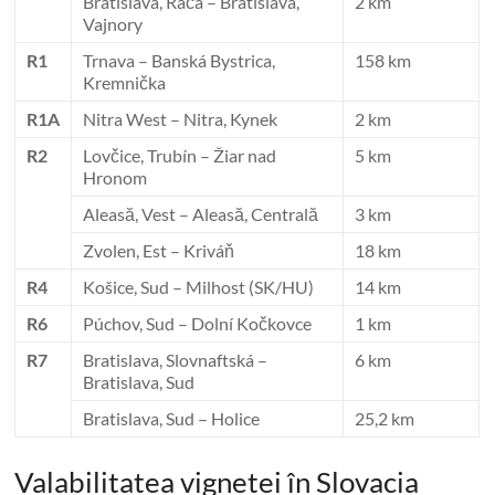
Bratislava, Rača – Bratislava,
2 km
Vajnory
R1
Trnava – Banská Bystrica,
158 km
Kremnička
R1A
Nitra West – Nitra, Kynek
2 km
R2
Lovčice, Trubín – Žiar nad
5 km
Hronom
Aleasă, Vest – Aleasă, Centrală
3 km
Zvolen, Est – Kriváň
18 km
R4
Košice, Sud – Milhost (SK/HU)
14 km
R6
Púchov, Sud – Dolní Kočkovce
1 km
R7
Bratislava, Slovnaftská –
6 km
Bratislava, Sud
Bratislava, Sud – Holice
25,2 km
Valabilitatea vignetei în Slovacia