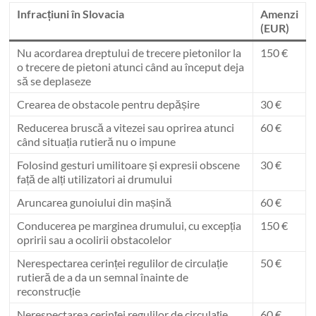
Infracțiuni în Slovacia
Amenzi
(EUR)
Nu acordarea dreptului de trecere pietonilor la
150 €
o trecere de pietoni atunci când au început deja
să se deplaseze
Crearea de obstacole pentru depășire
30 €
Reducerea bruscă a vitezei sau oprirea atunci
60 €
când situația rutieră nu o impune
Folosind gesturi umilitoare și expresii obscene
30 €
față de alți utilizatori ai drumului
Aruncarea gunoiului din mașină
60 €
Conducerea pe marginea drumului, cu excepția
150 €
opririi sau a ocolirii obstacolelor
Nerespectarea cerinței regulilor de circulație
50 €
rutieră de a da un semnal înainte de
reconstrucție
Nerespectarea cerinței regulilor de circulație
60 €