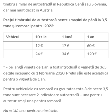
timbru similar de autostradă în Republica Cehă sau Slovenia,
dar mai mult decât în ​​Austria.
Prețul timbrului de autostradă pentru mașini de până la 3,5
tone și remorci pentru 2023:
Vehicul
10 zile
1 lună
1 an
12 €
17 €
60 €
24 €
34 €
120 €
* – pe lângă vinieta de 1 an, a fost introdusă o vignetă de 365
de zile începând cu 1 februarie 2020. Prețul său este același ca
pentru o vignetă de 1 an.
Pentru vehiculele cu remorcă cu greutatea totală de peste 3,5
tone sunt necesare 2 indicatoare autostradă – una pentru
autoturism și una pentru remorcă.
Nu există taxe pentru motociclete.