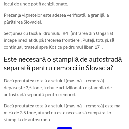
locul de unde pot fi achiziționate.
Prezența vignetelor este adesea verificată la graniță la
părăsirea Slovaciei.
Secțiunea cu taxă a drumului
R4
(intrarea din Ungaria)
începe imediat după trecerea frontierei. Puteți, totuși, să
continuați traseul spre Košice pe drumul liber
17
.
Este necesară o ștampilă de autostradă
separată pentru remorci în Slovacia?
Dacă greutatea totală a setului (mașină + remorcă)
depășește 3,5 tone, trebuie achiziționată o ștampilă de
autostradă separată pentru remorci.
Dacă greutatea totală a setului (mașină + remorcă) este mai
mică de 3,5 tone, atunci nu este necesar să cumpărați o
ștampilă de autostradă.