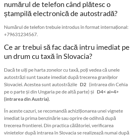
numărul de telefon când plătesc o
ștampilă electronică de autostradă?
Numărul de telefon trebuie introdus în format internațional:
+79631234567.
Ce ar trebui să fac dacă intru imediat pe
un drum cu taxă în Slovacia?
Dacă te uiți pe harta zonelor cu taxă, poți vedea că unele
autostrăzi sunt taxate imediat după trecerea granițelor
Slovaciei. Acestea sunt autostrăzile
D2
(intrarea din Cehia
pe o parte și din Ungaria pe de altă parte) și
D4< ai=4>
(intrarea din Austria).
În aceste cazuri, se recomandă achiziționarea unei vignete
imediat la prima benzinărie sau oprire de odihnă după
trecerea frontierei. Din practica călătoriei, verificarea
vinietelor după intrarea în Slovacia se realizează numai după