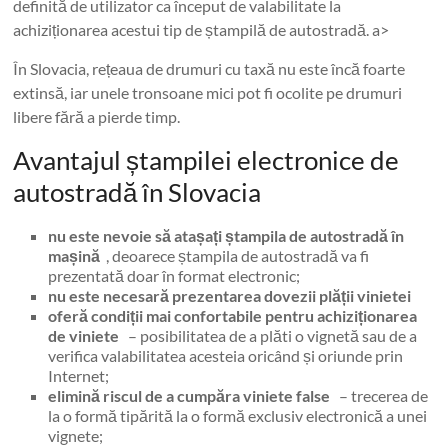
definită de utilizator ca început de valabilitate la
achiziționarea acestui tip de ștampilă de autostradă. a>
În Slovacia, rețeaua de drumuri cu taxă nu este încă foarte
extinsă, iar unele tronsoane mici pot fi ocolite pe drumuri
libere fără a pierde timp.
Avantajul ștampilei electronice de
autostradă în Slovacia
nu este nevoie să atașați ștampila de autostradă în
mașină
, deoarece ștampila de autostradă va fi
prezentată doar în format electronic;
nu este necesară prezentarea dovezii plății vinietei
oferă condiții mai confortabile pentru achiziționarea
de viniete
– posibilitatea de a plăti o vignetă sau de a
verifica valabilitatea acesteia oricând și oriunde prin
Internet;
elimină riscul de a cumpăra viniete false
– trecerea de
la o formă tipărită la o formă exclusiv electronică a unei
vignete;