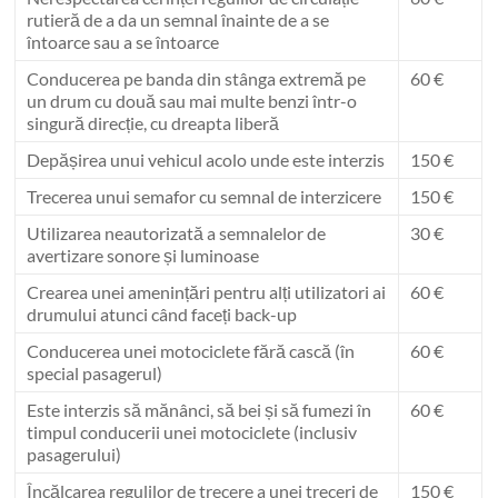
rutieră de a da un semnal înainte de a se
întoarce sau a se întoarce
Conducerea pe banda din stânga extremă pe
60 €
un drum cu două sau mai multe benzi într-o
singură direcție, cu dreapta liberă
Depășirea unui vehicul acolo unde este interzis
150 €
Trecerea unui semafor cu semnal de interzicere
150 €
Utilizarea neautorizată a semnalelor de
30 €
avertizare sonore și luminoase
Crearea unei amenințări pentru alți utilizatori ai
60 €
drumului atunci când faceți back-up
Conducerea unei motociclete fără cască (în
60 €
special pasagerul)
Este interzis să mănânci, să bei și să fumezi în
60 €
timpul conducerii unei motociclete (inclusiv
pasagerului)
Încălcarea regulilor de trecere a unei treceri de
150 €