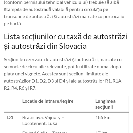
(conform permisului tehnic al vehiculului) trebuie să aibă
ștampila de autostradă valabilă pentru circulația pe
tronsoane de autostrăzi și autostrăzi marcate cu portocaliu
pe hartă.
Lista secțiunilor cu taxă de autostrăzi
și autostrăzi din Slovacia
Secțiunile rezervate de autostrăzi și autostrăzi, marcate cu
semnele de circulație relevante, pot fi utilizate numai după
plata unei vignete. Acestea sunt secțiuni limitate ale
autostrăzilor D1, D2, D3 și D4 și ale autostrăzilor R1, R1A,
R2, R4, R6 și R7.
Locație de intrare/ieșire
Lungimea
secțiunii
D1
Bratislava, Vajnory –
185 km
Locotenent. Luka
Dubná Skála – Turany
17 km