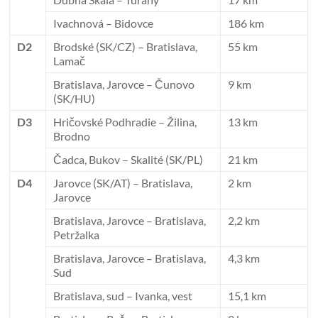
Ivachnová – Bidovce
186 km
D2
Brodské (SK/CZ) – Bratislava,
55 km
Lamač
Bratislava, Jarovce – Čunovo
9 km
(SK/HU)
D3
Hričovské Podhradie – Žilina,
13 km
Brodno
Čadca, Bukov – Skalité (SK/PL)
21 km
D4
Jarovce (SK/AT) – Bratislava,
2 km
Jarovce
Bratislava, Jarovce – Bratislava,
2,2 km
Petržalka
Bratislava, Jarovce – Bratislava,
4,3 km
Sud
Bratislava, sud – Ivanka, vest
15,1 km