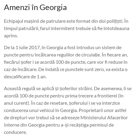
Amenzi în Georgia
Echipajul mașinii de patrulare este format din doi polițiști. În
timpul patrulării, farul intermitent trebuie să fie întotdeauna
aprins.
De la 1 iulie 2017, în Georgia a fost introdus un sistem de
puncte pentru încălcarea regulilor de circulație. În fiecare an,
fiecărui șofer i se acordă 100 de puncte, care vor fi reduse în
caz de încălcare. De îndată ce punctele sunt zero, va exista o
descalificare de 1 an.
Această regulă se aplică și șoferilor străini. De asemenea, li se
acordă 100 de puncte pentru prima trecere a frontierei (în
anul curent). În caz de resetare, șoferului i se va interzice
conducerea unui vehicul în Georgia. Proprietarii unor astfel
de drepturi vor trebui să se adreseze Ministerului Afacerilor
Interne din Georgia pentru a-și recâștiga permisul de
conducere.