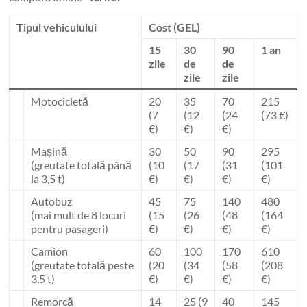
Tipul vehiculului
Cost (GEL)
15
30
90
1 an
zile
de
de
zile
zile
Motocicletă
20
35
70
215
(7
(12
(24
(73 €)
€)
€)
€)
Mașină
30
50
90
295
(greutate totală până
(10
(17
(31
(101
la 3,5 t)
€)
€)
€)
€)
Autobuz
45
75
140
480
(mai mult de 8 locuri
(15
(26
(48
(164
pentru pasageri)
€)
€)
€)
€)
Camion
60
100
170
610
(greutate totală peste
(20
(34
(58
(208
3,5 t)
€)
€)
€)
€)
Remorcă
14
25 (9
40
145