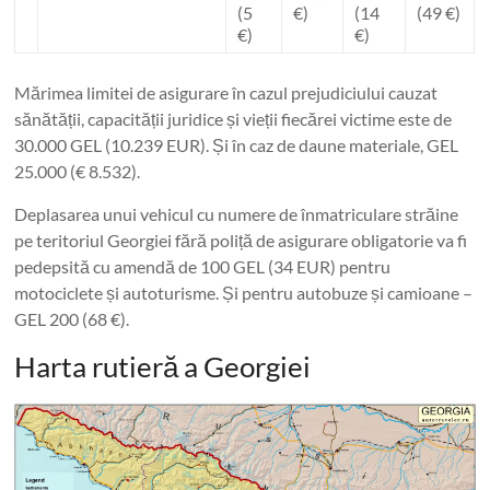
(5
€)
(14
(49 €)
€)
€)
Mărimea limitei de asigurare în cazul prejudiciului cauzat
sănătății, capacității juridice și vieții fiecărei victime este de
30.000 GEL (10.239 EUR). Și în caz de daune materiale, GEL
25.000 (€ 8.532).
Deplasarea unui vehicul cu numere de înmatriculare străine
pe teritoriul Georgiei fără poliță de asigurare obligatorie va fi
pedepsită cu amendă de 100 GEL (34 EUR) pentru
motociclete și autoturisme. Și pentru autobuze și camioane –
GEL 200 (68 €).
Harta rutieră a Georgiei