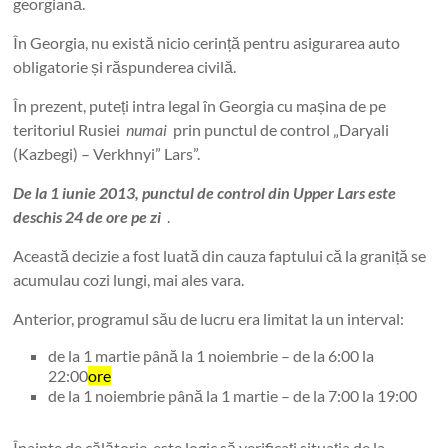
georgiană.
În Georgia, nu există nicio cerință pentru asigurarea auto
obligatorie și răspunderea civilă.
În prezent, puteți intra legal în Georgia cu mașina de pe
teritoriul Rusiei
numai
prin punctul de control „Daryali
(Kazbegi) – Verkhnyi” Lars”.
De la 1 iunie 2013, punctul de control din Upper Lars este
deschis 24 de ore pe zi
.
Această decizie a fost luată din cauza faptului că la graniță se
acumulau cozi lungi, mai ales vara.
Anterior, programul său de lucru era limitat la un interval:
de la 1 martie până la 1 noiembrie – de la 6:00 la
22:00
ore
de la 1 noiembrie până la 1 martie – de la 7:00 la 19:00
Înainte de călătorie, este logic să verificați situația de la