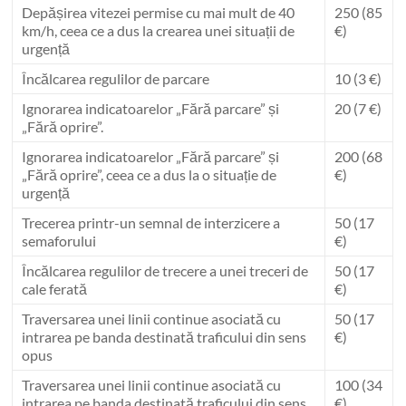
Depășirea vitezei permise cu mai mult de 40
250 (85
km/h, ceea ce a dus la crearea unei situații de
€)
urgență
Încălcarea regulilor de parcare
10 (3 €)
Ignorarea indicatoarelor „Fără parcare” și
20 (7 €)
„Fără oprire”.
Ignorarea indicatoarelor „Fără parcare” și
200 (68
„Fără oprire”, ceea ce a dus la o situație de
€)
urgență
Trecerea printr-un semnal de interzicere a
50 (17
semaforului
€)
Încălcarea regulilor de trecere a unei treceri de
50 (17
cale ferată
€)
Traversarea unei linii continue asociată cu
50 (17
intrarea pe banda destinată traficului din sens
€)
opus
Traversarea unei linii continue asociată cu
100 (34
intrarea pe banda destinată traficului din sens
€)