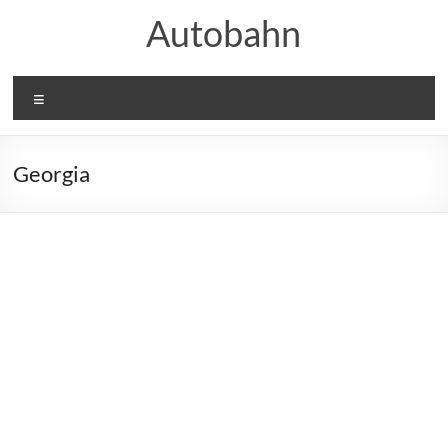
Skip
Autobahn
to
content
Meniu
Georgia