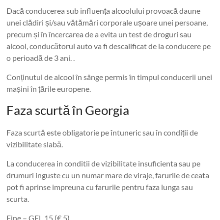
Dacă conducerea sub influența alcoolului provoacă daune
unei clădiri și/sau vătămări corporale ușoare unei persoane,
precum și în încercarea de a evita un test de droguri sau
alcool, conducătorul auto va fi descalificat de la conducere pe
o perioadă de 3 ani. .
Conținutul de alcool în sânge permis în timpul conducerii unei
mașini în țările europene.
Faza scurtă în Georgia
Faza scurtă este obligatorie pe întuneric sau în condiții de
vizibilitate slabă.
La conducerea in conditii de vizibilitate insuficienta sau pe
drumuri inguste cu un numar mare de viraje, farurile de ceata
pot fi aprinse impreuna cu farurile pentru faza lunga sau
scurta.
Fine – GEL 15 (€ 5).