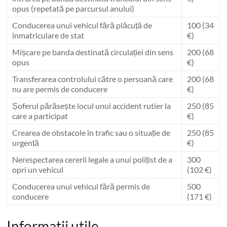
opus (repetată pe parcursul anului)
Conducerea unui vehicul fără plăcuță de
100 (34
înmatriculare de stat
€)
Mișcare pe banda destinată circulației din sens
200 (68
opus
€)
Transferarea controlului către o persoană care
200 (68
nu are permis de conducere
€)
Șoferul părăsește locul unui accident rutier la
250 (85
care a participat
€)
Crearea de obstacole în trafic sau o situație de
250 (85
urgență
€)
Nerespectarea cererii legale a unui polițist de a
300
opri un vehicul
(102 €)
Conducerea unui vehicul fără permis de
500
conducere
(171 €)
Informatii utile