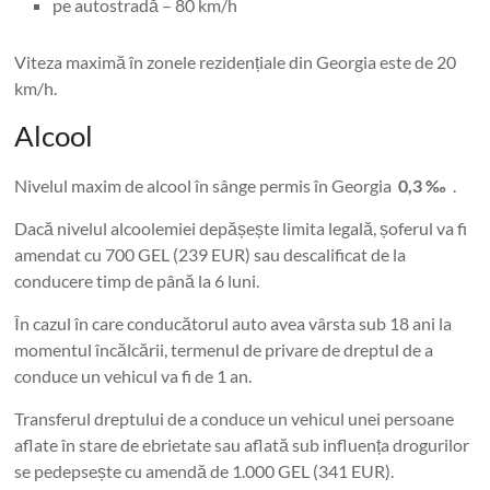
pe autostradă – 80 km/h
Viteza maximă în zonele rezidențiale din Georgia este de 20
km/h.
Alcool
Nivelul maxim de alcool în sânge permis în Georgia
0,3 ‰
.
Dacă nivelul alcoolemiei depășește limita legală, șoferul va fi
amendat cu 700 GEL (239 EUR) sau descalificat de la
conducere timp de până la 6 luni.
În cazul în care conducătorul auto avea vârsta sub 18 ani la
momentul încălcării, termenul de privare de dreptul de a
conduce un vehicul va fi de 1 an.
Transferul dreptului de a conduce un vehicul unei persoane
aflate în stare de ebrietate sau aflată sub influența drogurilor
se pedepsește cu amendă de 1.000 GEL (341 EUR).