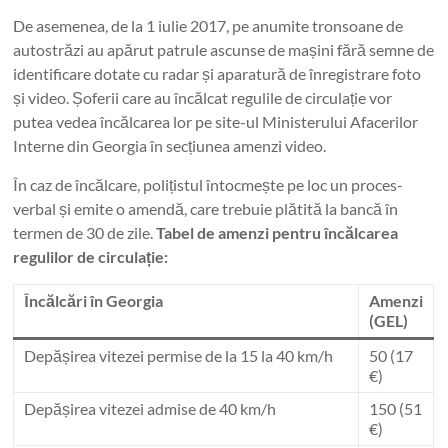
De asemenea, de la 1 iulie 2017, pe anumite tronsoane de
autostrăzi au apărut patrule ascunse de mașini fără semne de
identificare dotate cu radar și aparatură de înregistrare foto
și video. Șoferii care au încălcat regulile de circulație vor
putea vedea încălcarea lor pe site-ul Ministerului Afacerilor
Interne din Georgia în secțiunea amenzi video.
În caz de încălcare, polițistul întocmește pe loc un proces-
verbal și emite o amendă, care trebuie plătită la bancă în
termen de 30 de zile.
Tabel de amenzi pentru încălcarea
regulilor de circulație:
Încălcări în Georgia
Amenzi
(GEL)
Depășirea vitezei permise de la 15 la 40 km/h
50 (17
€)
Depășirea vitezei admise de 40 km/h
150 (51
€)