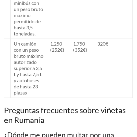
minibús con
un peso bruto
máximo
permitido de
hasta 3,5
toneladas.
Un camión
1.250
1.750
320€
con un peso
(252€)
(352€)
bruto máximo
autorizado
superior a 3,5
t y hasta 7,5 t
y autobuses
de hasta 23
plazas
Preguntas frecuentes sobre viñetas
en Rumanía
¿Dónde me pueden multar por una