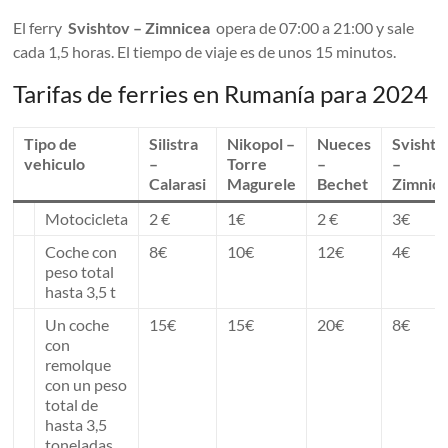
El ferry
Svishtov – Zimnicea
opera de 07:00 a 21:00 y sale
cada 1,5 horas. El tiempo de viaje es de unos 15 minutos.
Tarifas de ferries en Rumanía para 2024
Tipo de
Silistra
Nikopol –
Nueces
Svishto
vehiculo
–
Torre
–
–
Calarasi
Magurele
Bechet
Zimnic
Motocicleta
2 €
1€
2 €
3€
Coche con
8€
10€
12€
4€
peso total
hasta 3,5 t
Un coche
15€
15€
20€
8€
con
remolque
con un peso
total de
hasta 3,5
toneladas.