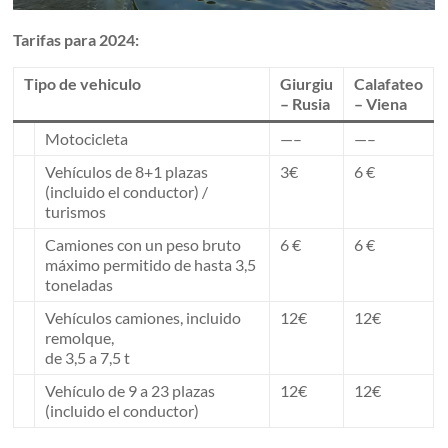
Tarifas para 2024:
Tipo de vehiculo
Giurgiu
Calafateo
– Rusia
– Viena
Motocicleta
—–
—–
Vehículos de 8+1 plazas
3€
6 €
(incluido el conductor) /
turismos
Camiones con un peso bruto
6 €
6 €
máximo permitido de hasta 3,5
toneladas
Vehículos camiones, incluido
12€
12€
remolque,
de 3,5 a 7,5 t
Vehículo de 9 a 23 plazas
12€
12€
(incluido el conductor)