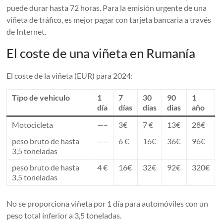
puede durar hasta 72 horas. Para la emisión urgente de una
viñeta de tráfico, es mejor pagar con tarjeta bancaria a través
de Internet.
El coste de una viñeta en Rumanía
El coste de la viñeta (EUR) para 2024:
Tipo de vehiculo
1
7
30
90
1
día
días
dias
dias
año
Motocicleta
—–
3€
7 €
13€
28€
peso bruto de hasta
—–
6 €
16€
36€
96€
3,5 toneladas
peso bruto de hasta
4 €
16€
32€
92€
320€
3,5 toneladas
No se proporciona viñeta por 1 día para automóviles con un
peso total inferior a 3,5 toneladas.