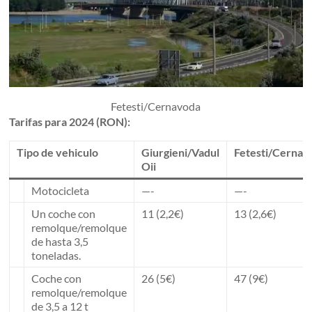
Fetesti/Cernavoda
Tarifas para 2024 (RON):
Tipo de vehiculo
Giurgieni/Vadul
Fetesti/Cernav
Oii
Motocicleta
—-
—-
Un coche con
11 (2,2€)
13 (2,6€)
remolque/remolque
de hasta 3,5
toneladas.
Coche con
26 (5€)
47 (9€)
remolque/remolque
de 3,5 a 12 t