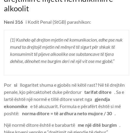
alkoolit
Neni 316
i Kodit Penal (StGB) parashikon:
(1) Kushdo që drejton mjetin në komunikacion, edhe pse nuk
mund ta drejtojë mjetin në mënyrë të sigurt për shkak të
konsumimit të pijeve alkoolike ose substancave të tjera
dehëse, dënohet me burgim deri në një vit ose me gjobë.”
Por
si
llogaritet shuma e gjobës në këtë rast? Në të drejtën
penale, kjo përcaktohet duke përdorur
tarifat ditore
. Sa e
lartë është një normë e tillë ditore varet nga
gjendja
ekonomike
e të akuzuarit. Formula e përafërt është si më
poshtë:
norma ditore = të ardhura neto mujore / 30
.
Një normë ditore është e barabartë
me një ditë burgim
.
Nëse kryeni veprën e “drejtimit në gjendje të dehur”