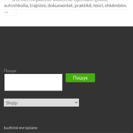
autoshkolla, trajnimi, dokumentet, praktikë, teori, shkëmbim.
→
Пошук
Пошук
Zgjidhni
gjuhë
kuzhinë evropiane