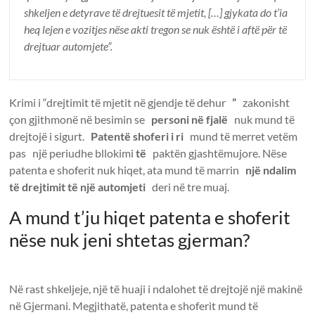
shkeljen e detyrave të drejtuesit të mjetit, […] gjykata do t’ia
heq lejen e vozitjes nëse akti tregon se nuk është i aftë për të
drejtuar automjete”.
Krimi i “drejtimit të mjetit në gjendje të dehur
”
zakonisht
çon gjithmonë në besimin se
personi në fjalë
nuk mund të
drejtojë i sigurt.
Patentë shoferi i ri
mund të merret vetëm
pas një periudhe bllokimi
të
paktën gjashtëmujore. Nëse
patenta e shoferit nuk hiqet, ata mund të marrin
një ndalim
të drejtimit të një automjeti
deri në tre muaj.
A mund t’ju hiqet patenta e shoferit
nëse nuk jeni shtetas gjerman?
Në rast shkeljeje, një të huaji i ndalohet të drejtojë një makinë
në Gjermani. Megjithatë, patenta e shoferit mund të