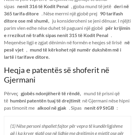
sipas
nenit 316 të Kodit Penal
, gjoba mund të jetë
deri në
365 tarifa ditore
. Nëse merrni një gjobë prej
90 tarifash
ditore ose më shumë,
ju konsideroheni se jeni dënuar. I njëjti
parim vlen edhe nëse duhet të paguani një gjobë
për krijimin
e rrezikut në trafik sipas nenit 315 të Kodit Penal
.
Meqenëse ligji e zgjat dënimin në formën e heqjes së lirisë
në
pesë vjet
,
mund të kërkohet një numër dukshëm më i
lartë i tarifave ditore.
Heqja e patentës së shoferit në
Gjermani
Përveç
gjobës ndonjëherë të rëndë,
mund të prisni që
të
humbni patentën tuaj të drejtimit
në Gjermani nëse hipni
pas timonit me
alkool në gjak
. Sipas
nenit 69 StGB
:
(1) Nëse personi shpallet fajtor për vepra të kundërligjshme
që i ka kryer gjatë ose në lidhje me drejtimin e mjetit ose për