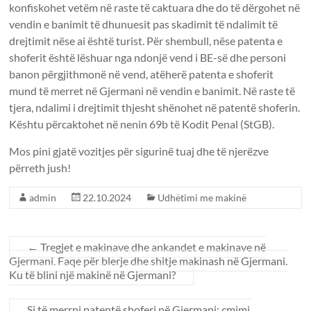
konfiskohet vetëm në raste të caktuara dhe do të dërgohet në
vendin e banimit të dhunuesit pas skadimit të ndalimit të
drejtimit nëse ai është turist. Për shembull, nëse patenta e
shoferit është lëshuar nga ndonjë vend i BE-së dhe personi
banon përgjithmonë në vend, atëherë patenta e shoferit
mund të merret në Gjermani në vendin e banimit. Në raste të
tjera, ndalimi i drejtimit thjesht shënohet në patentë shoferin.
Kështu përcaktohet në nenin 69b të Kodit Penal (StGB).
Mos pini gjatë vozitjes për sigurinë tuaj dhe të njerëzve
përreth jush!
admin
22.10.2024
Udhëtimi me makinë
←
Tregjet e makinave dhe ankandet e makinave në
Gjermani. Faqe për blerje dhe shitje makinash në Gjermani.
Ku të blini një makinë në Gjermani?
Si të merrni patentë shoferi në Gjermani: çmimi,