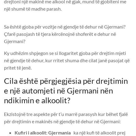
drejtoni një makinë me alkool në gjak, mund të gjobiteni me
një shumë të madhe parash.
Sa është gjoba për vozitje në gjendje të dehur në Gjermani?
Çfarë pasojash të tjera kërcënojnë shoferët e dehur në
Gjermani?
Ky udhëzim shpjegon se si llogaritet gjoba për drejtim mjeti
në gjendje të dehur, kur rritet shuma dhe cilat janë pasojat që
pritet të jenë.
Cila është përgjegjësia për drejtimin
e një automjeti në Gjermani nën
ndikimin e alkoolit?
Ekzistojnë tre aspekte për t’u marrë parasysh kur bëhet fjalë
për drejtimin e makinës në gjendje të dehur në Gjermani:
Kufiri i alkoolit: Gjermania
ka një kufi të alkoolit prej