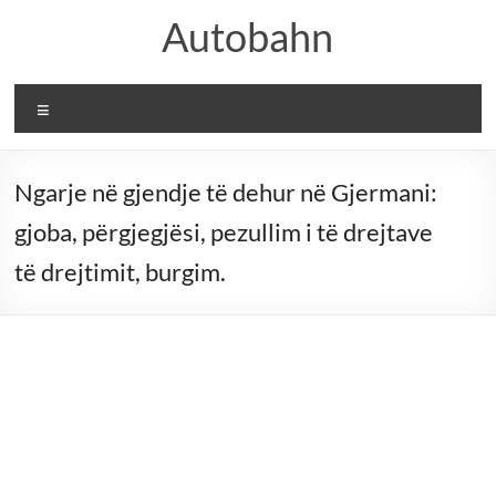
Skip
Autobahn
to
content
Menu
Ngarje në gjendje të dehur në Gjermani:
gjoba, përgjegjësi, pezullim i të drejtave
të drejtimit, burgim.