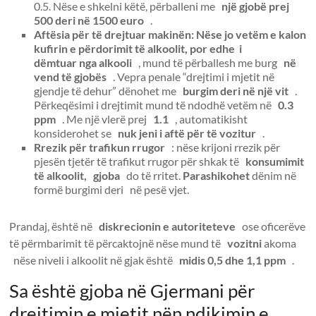
0.5. Nëse e shkelni këtë, përballeni me
një gjobë prej
500 deri në 1500 euro
.
Aftësia për të drejtuar makinën: Nëse jo vetëm e kalon
kufirin e përdorimit të alkoolit, por edhe i
dëmtuar
nga alkooli
, mund të përballesh me burg
në
vend të gjobës
. Vepra penale “drejtimi i mjetit në
gjendje të dehur” dënohet me
burgim deri në një vit
.
Përkeqësimi i drejtimit mund të ndodhë vetëm në
0.3
ppm
. Me një vlerë prej
1.1
, automatikisht
konsiderohet se
nuk jeni i aftë për të vozitur
.
Rrezik për trafikun rrugor
: nëse krijoni rrezik për
pjesën tjetër të trafikut rrugor për shkak të
konsumimit
të alkoolit,
gjoba
do të rritet.
Parashikohet
dënim në
formë burgimi deri në pesë vjet.
Prandaj, është në
diskrecionin e autoriteteve
ose oficerëve
të përmbarimit të përcaktojnë nëse mund të
vozitni
akoma
nëse niveli i alkoolit në gjak është
midis 0,5 dhe 1,1 ppm
.
Sa është gjoba në Gjermani për
drejtimin e mjetit nën ndikimin e