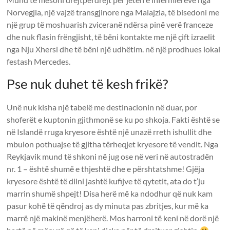
Norvegjia, një vajzë transgjinore nga Malajzia, të bisedoni me
një grup të moshuarish zviceranë ndërsa pinë verë franceze
dhe nuk flasin frëngjisht, të bëni kontakte me një çift izraelit
nga Nju Xhersi dhe të bëni një udhëtim. në një prodhues lokal
festash Mercedes.
Pse nuk duhet të kesh frikë?
Unë nuk kisha një tabelë me destinacionin në duar, por
shoferët e kuptonin gjithmonë se ku po shkoja. Fakti është se
në Islandë rruga kryesore është një unazë rreth ishullit dhe
mbulon pothuajse të gjitha tërheqjet kryesore të vendit. Nga
Reykjavik mund të shkoni në jug ose në veri në autostradën
nr. 1 – është shumë e thjeshtë dhe e përshtatshme! Gjëja
kryesore është të dilni jashtë kufijve të qytetit, ata do t’ju
marrin shumë shpejt! Disa herë më ka ndodhur që nuk kam
pasur kohë të qëndroj as dy minuta pas zbritjes, kur më ka
marrë një makinë menjëherë. Mos harroni të keni në dorë një