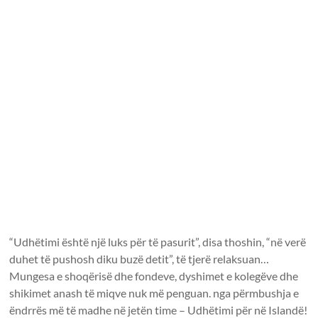
“Udhëtimi është një luks për të pasurit”, disa thoshin, “në verë
duhet të pushosh diku buzë detit”, të tjerë relaksuan…
Mungesa e shoqërisë dhe fondeve, dyshimet e kolegëve dhe
shikimet anash të miqve nuk më penguan. nga përmbushja e
ëndrrës më të madhe në jetën time – Udhëtimi për në Islandë!