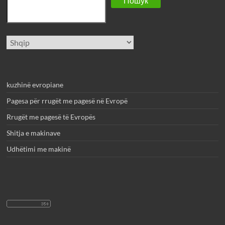
Пошук
Zgjidhni
gjuhë
kuzhinë evropiane
Pagesa për rrugët me pagesë në Evropë
Rrugët me pagesë të Evropës
Shitja e makinave
Udhëtimi me makinë