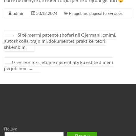
hartë në mënyrë që të keni diçka për të drejtuar gishtin
admin
30.12.2024
Rrugët me pagesë të Evropës
←
Si të merrni patentë shoferi në Gjermani: çmimi,
autoshkolla, trajnimi, dokumentet, praktikë, teori,
shkëmbim.
Grenlanda: si jetojnë njerëzit aty ku është dimër i
përjetshëm
→
Пошук