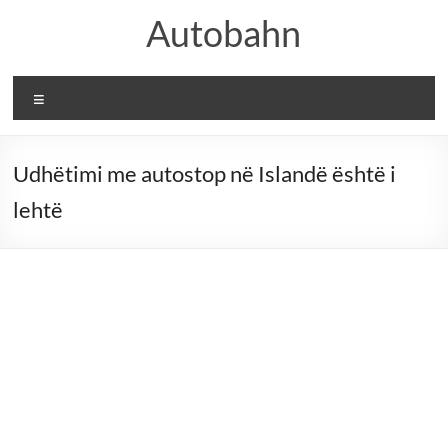
Skip
Autobahn
to
content
Menu
Udhëtimi me autostop në Islandë është i
lehtë