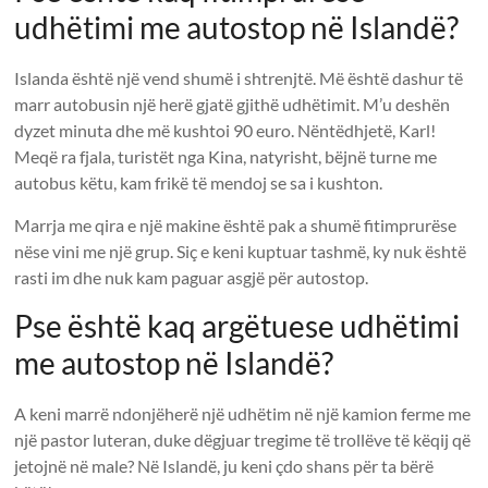
udhëtimi me autostop në Islandë?
Islanda është një vend shumë i shtrenjtë. Më është dashur të
marr autobusin një herë gjatë gjithë udhëtimit. M’u deshën
dyzet minuta dhe më kushtoi 90 euro. Nëntëdhjetë, Karl!
Meqë ra fjala, turistët nga Kina, natyrisht, bëjnë turne me
autobus këtu, kam frikë të mendoj se sa i kushton.
Marrja me qira e një makine është pak a shumë fitimprurëse
nëse vini me një grup. Siç e keni kuptuar tashmë, ky nuk është
rasti im dhe nuk kam paguar asgjë për autostop.
Pse është kaq argëtuese udhëtimi
me autostop në Islandë?
A keni marrë ndonjëherë një udhëtim në një kamion ferme me
një pastor luteran, duke dëgjuar tregime të trollëve të këqij që
jetojnë në male? Në Islandë, ju keni çdo shans për ta bërë