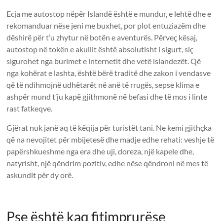
Ecja me autostop nëpër Islandë është e mundur, e lehtë dhe e
rekomanduar nëse jeni me buxhet, por plot entuziazëm dhe
dëshirë për t’u zhytur në botën e aventurës. Përveç kësaj,
autostop në tokën e akullit është absolutisht i sigurt, siç
sigurohet nga burimet e internetit dhe vetë islandezët. Që
nga kohërat e lashta, është bërë traditë dhe zakon i vendasve
që të ndihmojnë udhëtarët në anë të rrugës, sepse klima e
ashpër mund t’ju kapë gjithmonë në befasi dhe të mos i linte
rast fatkeqve.
Gjërat nuk janë aq të këqija për turistët tani. Ne kemi gjithçka
që na nevojitet për mbijetesë dhe madje edhe rehati: veshje të
papërshkueshme nga era dhe uji, doreza, një kapele dhe,
natyrisht, një qëndrim pozitiv, edhe nëse qëndroni në mes të
askundit për dy orë.
Pse është kaq fitimprurëse