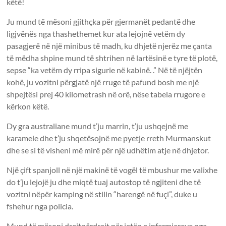
këtë!
Ju mund të mësoni gjithçka për gjermanët pedantë dhe
ligjvënës nga thashethemet kur ata lejojnë vetëm dy
pasagjerë në një minibus të madh, ku dhjetë njerëz me çanta
të mëdha shpine mund të shtrihen në lartësinë e tyre të plotë,
sepse “ka vetëm dy rripa sigurie në kabinë. .” Në të njëjtën
kohë, ju vozitni përgjatë një rruge të pafund bosh me një
shpejtësi prej 40 kilometrash në orë, nëse tabela rrugore e
kërkon këtë.
Dy gra australiane mund t’ju marrin, t’ju ushqejnë me
karamele dhe t’ju shqetësojnë me pyetje rreth Murmanskut
dhe se si të visheni më mirë për një udhëtim atje në dhjetor.
Një çift spanjoll në një makinë të vogël të mbushur me valixhe
do t’ju lejojë ju dhe miqtë tuaj autostop të ngjiteni dhe të
vozitni nëpër kamping në stilin “harengë në fuçi”, duke u
fshehur nga policia.
Mund të mësoni drejtpërdrejt për jetën e infermiereve nga