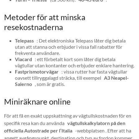
Metoder för att minska
resekostnaderna
Telepass
: Det elektroniska Telepass låter dig betala
utan att stanna och erbjuder i vissa fall rabatter för
frekventa användare.
Viacard
: ett förbetalt kort som låter dig betala
vägtullar utan kontanter och erbjuder enklare hantering.
Fastprismotorvägar
: vissa rutter har fasta vägtullar
oavsett tillryggalagd sträcka, till exempel
A3 Neapel-
Salerno
, som är gratis.
Miniräknare online
För att få en exakt uppskattning av vägtullskostnaden för en
specifik resa kan du använda
vägtullskalkylatorn på den
officiella Autostrade per l’Italia
-webbplatsen . Efter att ha
angett avgångspunkt, destination och typ av fordon kommer