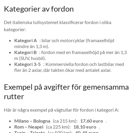
Kategorier av fordon
Det italienska tullsystemet klassificerar fordon i olika
kategorier:
Kategori A
: bilar och motorcyklar (framaxelhöjd
mindre än 1,3 m).
Kategori B
: fordon med en framaxelhöjd på mer än 1,3
m (SUV, husbil).
Kategori 3-5
: Kommersiella fordon och lastbilar med
fler än 2 axlar, där takten ökar med antalet axlar.
Exempel på avgifter för gemensamma
rutter
Här är några exempel på vägtullar för fordon i kategori A:
Milano – Bologna
(ca 215 km):
17,60 euro
.
Rom – Neapel
(ca 225 km):
18,10 euro
.
Turin – Trieste
(ca 500 km):
40-45 euro
.