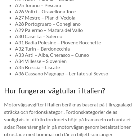
A25 Torano – Pescara
A26 Voltri – Gravellona Toce
A27 Mestre – Pian di Vedoia
A28 Portogruaro – Conegliano
A29 Palermo – Mazara del Vallo
A30 Caserta – Salerno
A31 Badia Polesine – Piovene Rocchette
A32 Turin – Bardonecchia
A33 Asti – Alba, Cherasco – Cuneo
A34 Villesse – Slovenien
A35 Brescia – Liscate
A36 Cassano Magnago – Lentate sul Seveso
Hur fungerar vägtullar i Italien?
Motorvägsavgifter i Italien beräknas baserat på tillryggalagd
sträcka och fordonskategori. Fordonskategorier delas
vanligtvis in utifrån fordonets höjd på framaxeln och antalet
axlar. Resenärer går in på motorvägen genom betalstationer
utrustade med bommar och får en biljett som anger