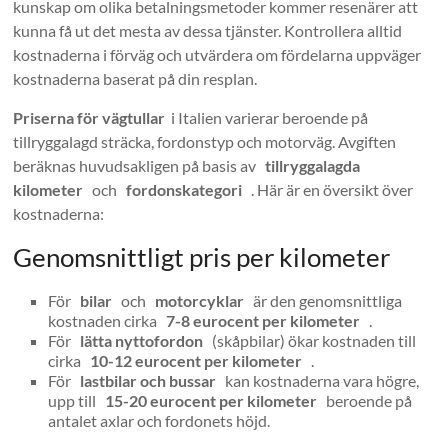
kunskap om olika betalningsmetoder kommer resenärer att
kunna få ut det mesta av dessa tjänster. Kontrollera alltid
kostnaderna i förväg och utvärdera om fördelarna uppväger
kostnaderna baserat på din resplan.
Priserna för vägtullar
i Italien varierar beroende på
tillryggalagd sträcka, fordonstyp och motorväg. Avgiften
beräknas huvudsakligen på basis av
tillryggalagda
kilometer
och
fordonskategori
. Här är en översikt över
kostnaderna:
Genomsnittligt pris per kilometer
För
bilar
och
motorcyklar
är den genomsnittliga
kostnaden cirka
7-8 eurocent per kilometer
.
För
lätta nyttofordon
(skåpbilar) ökar kostnaden till
cirka
10-12 eurocent per kilometer
.
För
lastbilar och bussar
kan kostnaderna vara högre,
upp till
15-20 eurocent per kilometer
beroende på
antalet axlar och fordonets höjd.