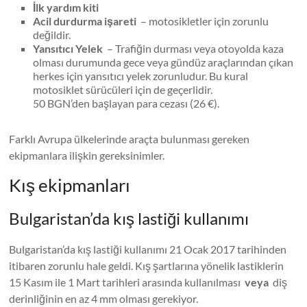
İlk yardım kiti
Acil durdurma işareti
– motosikletler için zorunlu
değildir.
Yansıtıcı Yelek
– Trafiğin durması veya otoyolda kaza
olması durumunda gece veya gündüz araçlarından çıkan
herkes için yansıtıcı yelek zorunludur. Bu kural
motosiklet sürücüleri için de geçerlidir.
50 BGN’den başlayan para cezası (26 €).
Farklı Avrupa ülkelerinde araçta bulunması gereken
ekipmanlara ilişkin gereksinimler.
Kış ekipmanları
Bulgaristan’da kış lastiği kullanımı
Bulgaristan’da kış lastiği kullanımı 21 Ocak 2017 tarihinden
itibaren zorunlu hale geldi. Kış şartlarına yönelik lastiklerin
15 Kasım ile 1 Mart tarihleri ​​arasında kullanılması
veya
diş
derinliğinin en az 4 mm olması gerekiyor.