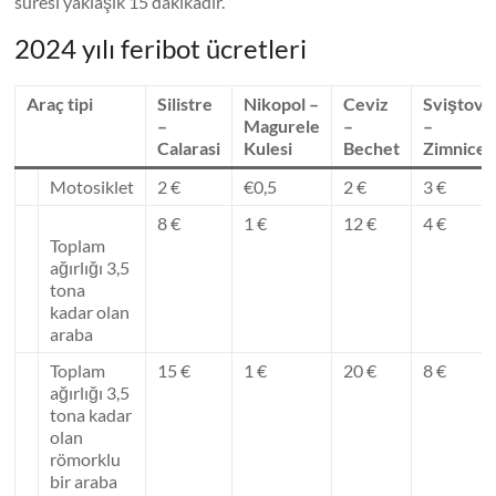
süresi yaklaşık 15 dakikadır.
2024 yılı feribot ücretleri
Araç tipi
Silistre
Nikopol –
Ceviz
Sviştov
–
Magurele
–
–
Calarasi
Kulesi
Bechet
Zimnicea
Motosiklet
2 €
€0,5
2 €
3 €
8 €
1 €
12 €
4 €
Toplam
ağırlığı 3,5
tona
kadar olan
araba
Toplam
15 €
1 €
20 €
8 €
ağırlığı 3,5
tona kadar
olan
römorklu
bir araba