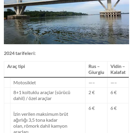
2024 tarifeleri:
Araç tipi
Rus –
Vidin –
Giurgiu
Kalafat
Motosiklet
—–
—–
8+1 koltuklu araçlar (sürücü
2 €
6 €
dahil) / özel araçlar
6 €
6 €
İzin verilen maksimum brüt
ağırlığı 3,5 tona kadar
olan, römork dahil kamyon
araçları