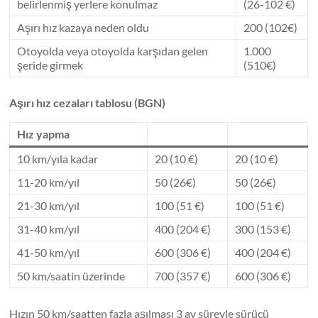
belirlenmiş yerlere konulmaz
(26-102 €)
Aşırı hız kazaya neden oldu
200 (102€)
Otoyolda veya otoyolda karşıdan gelen
1.000
şeride girmek
(510€)
Aşırı hız cezaları tablosu (BGN)
Hız yapma
10 km/yıla kadar
20 (10 €)
20 (10 €)
11-20 km/yıl
50 (26€)
50 (26€)
21-30 km/yıl
100 (51 €)
100 (51 €)
31-40 km/yıl
400 (204 €)
300 (153 €)
41-50 km/yıl
600 (306 €)
400 (204 €)
50 km/saatin üzerinde
700 (357 €)
600 (306 €)
Hızın 50 km/saatten fazla aşılması 3 ay süreyle sürücü