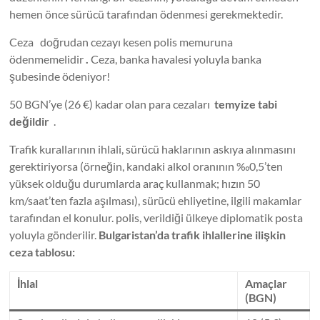
hemen önce sürücü tarafından ödenmesi gerekmektedir.
Ceza doğrudan cezayı kesen polis memuruna
ödenmemelidir
.
Ceza, banka havalesi yoluyla banka
şubesinde ödeniyor!
50 BGN’ye (26 €) kadar olan para cezaları
temyize tabi
değildir
.
Trafik kurallarının ihlali, sürücü haklarının askıya alınmasını
gerektiriyorsa (örneğin, kandaki alkol oranının ‰0,5’ten
yüksek olduğu durumlarda araç kullanmak; hızın 50
km/saat’ten fazla aşılması), sürücü ehliyetine, ilgili makamlar
tarafından el konulur. polis, verildiği ülkeye diplomatik posta
yoluyla gönderilir.
Bulgaristan’da trafik ihlallerine ilişkin
ceza tablosu:
İhlal
Amaçlar
(BGN)