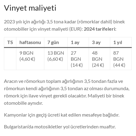
Vinyet maliyeti
2023 yılı için ağırlığı 3,5 tona kadar (römorklar dahil) binek
otomobiller için vinyet maliyeti (EUR):
2024 tarifeleri:
TS
haftasonu
7 gün
1 ay
3 ay
1 yıl
9 BGN
13 BGN
27
48
87
(4,60 €)
(6,60 €)
BGN
BGN
BGN
(14 €)
(24 €)
(44 €)
Aracın ve römorkun toplam ağırlığının 3,5 tondan fazla ve
römorkun kendi ağırlığının 3,5 tondan az olması durumunda,
römork için ilave vinyet gerekli olacaktır. Maliyeti bir binek
otomobille aynıdır.
Kamyonlar için geçiş ücreti kat edilen mesafeye bağlıdır.
Bulgaristan’da motosikletler yol ücretlerinden muaftır.