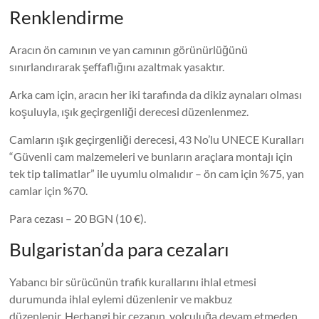
Renklendirme
Aracın ön camının ve yan camının görünürlüğünü
sınırlandırarak şeffaflığını azaltmak yasaktır.
Arka cam için, aracın her iki tarafında da dikiz aynaları olması
koşuluyla, ışık geçirgenliği derecesi düzenlenmez.
Camların ışık geçirgenliği derecesi, 43 No’lu UNECE Kuralları
“Güvenli cam malzemeleri ve bunların araçlara montajı için
tek tip talimatlar” ile uyumlu olmalıdır – ön cam için %75, yan
camlar için %70.
Para cezası – 20 BGN (10 €).
Bulgaristan’da para cezaları
Yabancı bir sürücünün trafik kurallarını ihlal etmesi
durumunda ihlal eylemi düzenlenir ve makbuz
düzenlenir. Herhangi bir cezanın, yolculuğa devam etmeden