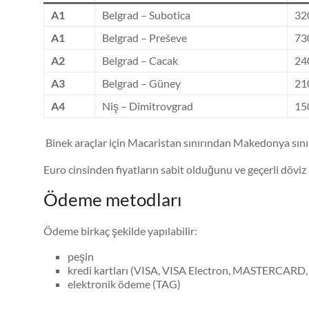
A1
Belgrad – Subotica
32
A1
Belgrad – Preševe
730
A2
Belgrad – Cacak
240
A3
Belgrad – Güney
210
A4
Niş – Dimitrovgrad
150
Binek araçlar için Macaristan sınırından Makedonya sın
Euro cinsinden fiyatların sabit olduğunu ve geçerli döv
Ödeme metodları
Ödeme birkaç şekilde yapılabilir:
peşin
kredi kartları (VISA, VISA Electron, MASTER
elektronik ödeme (TAG)