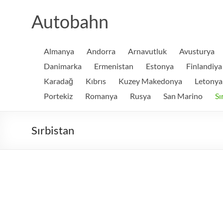
Skip
to
Autobahn
content
Almanya
Andorra
Arnavutluk
Avusturya
Danimarka
Ermenistan
Estonya
Finlandiya
Karadağ
Kıbrıs
Kuzey Makedonya
Letonya
Portekiz
Romanya
Rusya
San Marino
Sı
Sırbistan