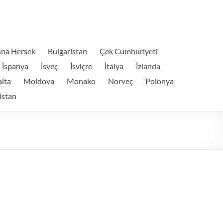
na Hersek
Bulgaristan
Çek Cumhuriyeti
İspanya
İsveç
İsviçre
İtalya
İzlanda
lta
Moldova
Monako
Norveç
Polonya
istan