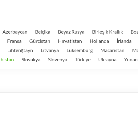
Azerbaycan
Belçika
Beyaz Rusya
Birleşik Krallık
Bos
Fransa
Gürcistan
Hırvatistan
Hollanda
İrlanda
Lihtenştayn
Litvanya
Lüksemburg
Macaristan
Ma
rbistan
Slovakya
Slovenya
Türkiye
Ukrayna
Yunan