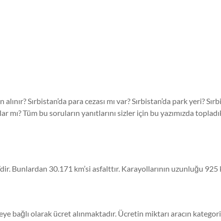
tın alınır? Sırbistan’da para cezası mı var? Sırbistan’da park yeri? Sı
tlar mı? Tüm bu soruların yanıtlarını sizler için bu yazımızda topladı
ir. Bunlardan 30.171 km’si asfalttır. Karayollarının uzunluğu 925 k
ye bağlı olarak ücret alınmaktadır. Ücretin miktarı aracın kategori