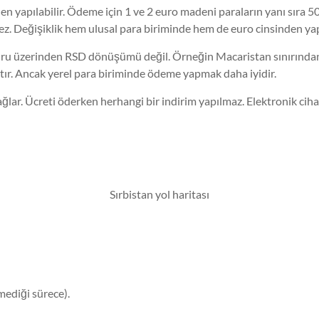
n yapılabilir. Ödeme için 1 ve 2 euro madeni paraların yanı sıra 5
z. Değişiklik hem ulusal para biriminde hem de euro cinsinden yapı
 kuru üzerinden RSD dönüşümü değil. Örneğin Macaristan sınırından
ktır. Ancak yerel para biriminde ödeme yapmak daha iyidir.
ağlar. Ücreti öderken herhangi bir indirim yapılmaz. Elektronik ciha
Sırbistan yol haritası
lmediği sürece).