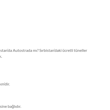
rbistan’da Autostrada mı? Sırbistan’daki ücretli tüneller
k.
m’dir.
sine bağlıdır.