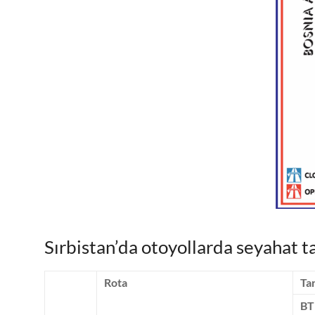
Sırbistan’da otoyollarda seyahat ta
Rota
Ta
BT