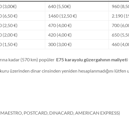
0 (3,00€)
640 (5,50€)
960 (8,5
 (6,50 €)
1460 (12,50 €)
2.190 (1
 (2,50 €)
470 (4,00 €)
700 (6,0
 (2,00 €)
420 (4,00 €)
650 (5,5
 (1,50 €)
300 (3,00 €)
460 (4,0
ırına kadar (570 km) popüler
E75 karayolu güzergahının maliyeti 
iz kuru üzerinden dinar cinsinden yeniden hesaplanmadığını lütfen
CARD, MAESTRO, POSTCARD, DINACARD, AMERICAN EXPRESS)