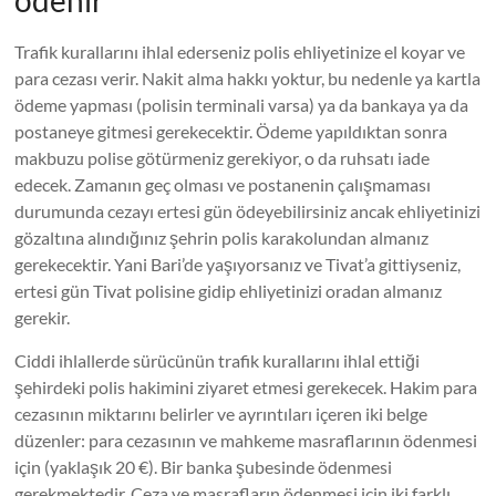
ödenir
Trafik kurallarını ihlal ederseniz polis ehliyetinize el koyar ve
para cezası verir. Nakit alma hakkı yoktur, bu nedenle ya kartla
ödeme yapması (polisin terminali varsa) ya da bankaya ya da
postaneye gitmesi gerekecektir. Ödeme yapıldıktan sonra
makbuzu polise götürmeniz gerekiyor, o da ruhsatı iade
edecek. Zamanın geç olması ve postanenin çalışmaması
durumunda cezayı ertesi gün ödeyebilirsiniz ancak ehliyetinizi
gözaltına alındığınız şehrin polis karakolundan almanız
gerekecektir. Yani Bari’de yaşıyorsanız ve Tivat’a gittiyseniz,
ertesi gün Tivat polisine gidip ehliyetinizi oradan almanız
gerekir.
Ciddi ihlallerde sürücünün trafik kurallarını ihlal ettiği
şehirdeki polis hakimini ziyaret etmesi gerekecek. Hakim para
cezasının miktarını belirler ve ayrıntıları içeren iki belge
düzenler: para cezasının ve mahkeme masraflarının ödenmesi
için (yaklaşık 20 €). Bir banka şubesinde ödenmesi
gerekmektedir. Ceza ve masrafların ödenmesi için iki farklı