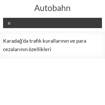
Skip
Autobahn
to
content
Menü
Karadağ’da trafik kurallarının ve para
cezalarının özellikleri