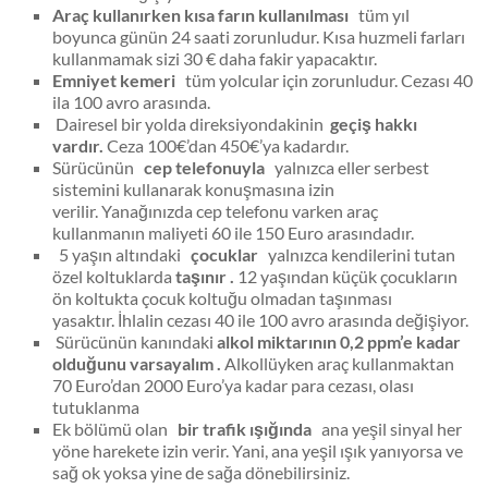
Araç kullanırken kısa farın kullanılması
tüm yıl
boyunca günün 24 saati zorunludur. Kısa huzmeli farları
kullanmamak sizi 30 € daha fakir yapacaktır.
Emniyet kemeri
tüm yolcular için zorunludur. Cezası 40
ila 100 avro arasında.
Dairesel bir yolda direksiyondakinin
geçiş hakkı
vardır.
Ceza 100€’dan 450€’ya kadardır.
Sürücünün
cep telefonuyla
yalnızca eller serbest
sistemini kullanarak konuşmasına izin
verilir. Yanağınızda cep telefonu varken araç
kullanmanın maliyeti 60 ile 150 Euro arasındadır.
5 yaşın altındaki
çocuklar
yalnızca kendilerini tutan
özel koltuklarda
taşınır .
12 yaşından küçük çocukların
ön koltukta çocuk koltuğu olmadan taşınması
yasaktır. İhlalin cezası 40 ile 100 avro arasında değişiyor.
Sürücünün kanındaki
alkol miktarının 0,2 ppm’e kadar
olduğunu varsayalım .
Alkollüyken araç kullanmaktan
70 Euro’dan 2000 Euro’ya kadar para cezası, olası
tutuklanma
Ek bölümü olan
bir trafik ışığında
ana yeşil sinyal her
yöne harekete izin verir. Yani, ana yeşil ışık yanıyorsa ve
sağ ok yoksa yine de sağa dönebilirsiniz.