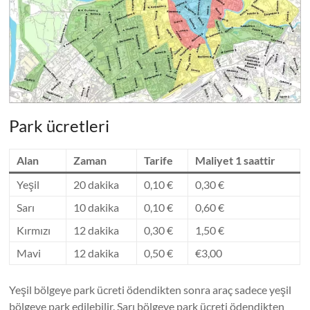
Park ücretleri
Alan
Zaman
Tarife
Maliyet 1 saattir
Yeşil
20 dakika
0,10 €
0,30 €
Sarı
10 dakika
0,10 €
0,60 €
Kırmızı
12 dakika
0,30 €
1,50 €
Mavi
12 dakika
0,50 €
€3,00
Yeşil bölgeye park ücreti ödendikten sonra araç sadece yeşil
bölgeye park edilebilir. Sarı bölgeye park ücreti ödendikten