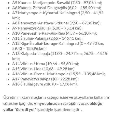
A5 Kaunas-Marijampole-Suwalki (7,60 – 97,06 km);
A6 Kaunas-Zarasai-Daugavpils (6,02 – 185,40 km);
A7 Mariyampole-Kybartai-Kaliningrad (2,50 – 41,92
km);
A8 Panevezys-Aristava-Sitkunai (7,50 – 87,86 km);
A9 Panevezys-Siauliai (5,00 – 75,14 km);
A10 Panevezhis-Pasvalis-Riga (4,57 – 66,10 km);
A11 Šiauliai-Palanga (2,65 – 146,41 km);
A12 Riga-Šiauliai-Taurage-Kaliningrad (0 – 49,70 km;
59,43 – 185,96 km);
A13 Klaipeda-Liepaja (11.00 – 24.77 km; 26.75 – 45.15
km);
A14 Vilnius-Utena (10,66 – 95,60 km);
A15 Vilnius-Lida (10,66 – 49,28 km);
A16 Vilnius-Prenai-Mariampole (15,55 – 135,48 km);
A17 Panevezys baypas (0 – 22,28 km);
A18 Šiauliai çevre yolu (0 – 17,08 km).
Ücretin miktarı araçların kategorisine ve otoyolların kullanım
süresine bağlıdır.
Vinyet olmadan sürüşün yasak olduğu
yollar “ücretli yol”
işaretiyle işaretlenmiştir .