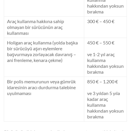
hakkından yoksun
bırakma
Araç kullanma hakkına sahip
300 € – 450 €
olmayan bir sürücünün araç
kullanması
Holigan araç kullanma (yolda başka
450 € – 550 €
bir sürücüyü aşırı eylemlere
başvurmaya zorlayacak davranış –
ve 1-2 yıl araç
ani frenleme, kenara çekme)
kullanma
hakkından yoksun
bırakma
Bir polis memurunun veya gümrük
850 € – 1.200 €
idaresinin aracı durdurma talebine
uyulmaması
ve 3 yıldan 5 yıla
kadar araç
kullanma
hakkından yoksun
bırakma