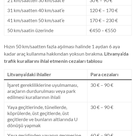
21 km/saatten 30 km/saat’e
30 € – 90 €
31 km/saatten 40 km/saat’e
120 € – 170 €
41 km/saatten 50 km/saat’e
170 € – 230 €
50 km/saatin üzerinde
€450 – €550
Hızın 50 km/saatten fazla aşılması halinde 1 aydan 6 aya
kadar araç kullanma hakkından yoksun bırakma.
Litvanya’da
trafik kurallarını ihlal etmenin cezaları tablosu
Litvanya’daki ihlaller
Para cezaları
İşaret gerekliliklerine uyulmaması,
30 € – 90 €
araçların durdurulması veya park
edilmesi kurallarının ihlali
Yaya geçitlerinde, tünellerde,
30 € – 90 €
köprülerde, üst geçitlerde, üst
geçitlerde ve bunların altlarında U
dönüşü yapmak
Yaya geçidinden yayanın geçmesine
60 € – 90 €