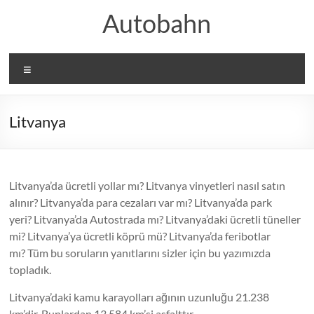
Skip
Autobahn
to
content
Menü
Litvanya
Litvanya’da ücretli yollar mı? Litvanya vinyetleri nasıl satın
alınır? Litvanya’da para cezaları var mı? Litvanya’da park
yeri? Litvanya’da Autostrada mı? Litvanya’daki ücretli tüneller
mi? Litvanya’ya ücretli köprü mü? Litvanya’da feribotlar
mı? Tüm bu soruların yanıtlarını sizler için bu yazımızda
topladık.
Litvanya’daki kamu karayolları ağının uzunluğu 21.238
km’dir. Bunlardan 13.584 km’si asfalttır.