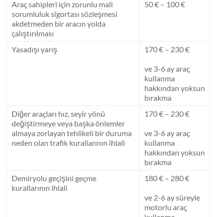
Araç sahipleri için zorunlu mali
50 € – 100 €
sorumluluk sigortası sözleşmesi
akdetmeden bir aracın yolda
çalıştırılması
Yasadışı yarış
170 € – 230 €
ve 3-6 ay araç
kullanma
hakkından yoksun
bırakma
Diğer araçları hız, seyir yönü
170 € – 230 €
değiştirmeye veya başka önlemler
almaya zorlayan tehlikeli bir duruma
ve 3-6 ay araç
neden olan trafik kurallarının ihlali
kullanma
hakkından yoksun
bırakma
Demiryolu geçişini geçme
180 € – 280 €
kurallarının ihlali
ve 2-6 ay süreyle
motorlu araç
kullanma