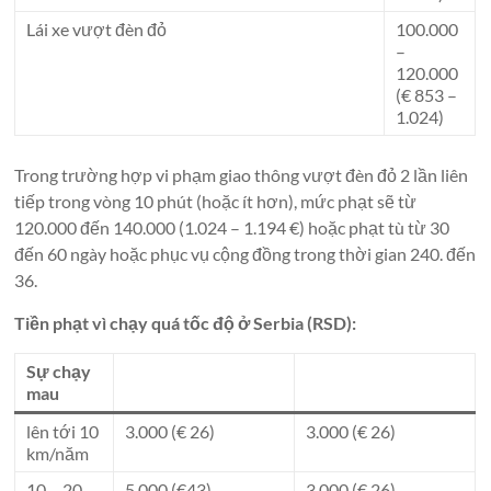
Lái xe vượt đèn đỏ
100.000
–
120.000
(€ 853 –
1.024)
Trong trường hợp vi phạm giao thông vượt đèn đỏ 2 lần liên
tiếp trong vòng 10 phút (hoặc ít hơn), mức phạt sẽ từ
120.000 đến 140.000 (1.024 – 1.194 €) hoặc phạt tù từ 30
đến 60 ngày hoặc phục vụ cộng đồng trong thời gian 240. đến
36.
Tiền phạt vì chạy quá tốc độ ở Serbia (RSD):
Sự chạy
mau
lên tới 10
3.000 (€ 26)
3.000 (€ 26)
km/năm
10 – 20
5.000 (€43)
3.000 (€ 26)