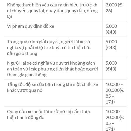
Không thực hiện yêu cầu ra tín hiệu trước khi
3.000 (€
di chuyển, quay lại, quay đầu, quay đầu, dừng
26)
lại
Vi phạm quy định đỗ xe
5.000
(€43)
Trong quá trình giải quyết, người lái xe có
5.000
nghĩa vụ phải vượt xe buýt có tín hiệu bắt
(€43)
đầu giao thông
Người lái xe có nghĩa vụ duy trì khoảng cách
5.000
an toàn với các phương tiện khác hoặc người
(€43)
tham gia giao thông
Tăng tốc độ xe của bạn trong khi một chiếc xe
10.000 –
khác vượt qua nó
20.000(€
85 –
171)
Quay đầu xe hoặc lùi xe ở nơi bị cấm thực
10.000 –
hiện hành động đó
20.000(€
85 –
171)