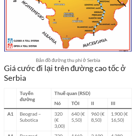
Bản đồ đường thu phí ở Serbia
Giá cước đi lại trên đường cao tốc ở
Serbia
Tuyến
Thuế quan (RSD)
đường
Nó
TÔI
II
III
A1
Beograd –
320
640 (€
960 (€
1.900 (€
Subotica
(€
5,50)
8,50)
16,50)
3,00)
A1
Beograd –
730
1460
2.190
4.380