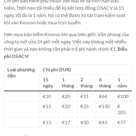
Chi phí bảo hiểm phụ thuộc vào loại xe và thời hạn bảo
hiểm. Thời hạn tối thiểu để ký kết hợp đồng OSACV là 15
ngày, tối đa là 1 năm. Nó có thể được ký tại trạm kiểm soát
khi vào Kosovo hoặc mua trực tuyến.
Nên mua bảo hiểm Kosovo khi qua biên giới. Văn phòng của
công ty mở cửa 24 giờ một ngày. Việc này không mất nhiều
thời gian và bạn không cần phải trả phí hành chính €1.
Biểu
phí OSACV:
Loại phương
Chi phí (EUR)
tiện
15
1
2
6
1
ngày
tháng
tháng
tháng
năm
€10
€20
€31
€64
€100
€15
€20
€35
€130
€
205
€13
€17
€30
€43
€77