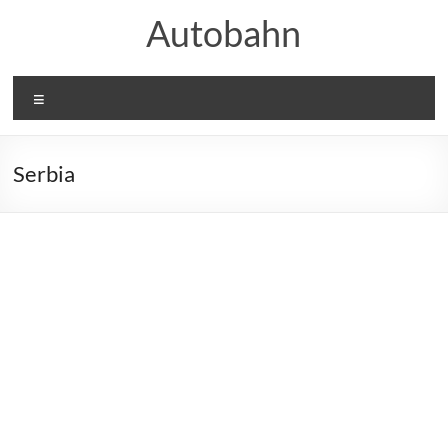
Skip
Autobahn
to
content
Menu
Serbia