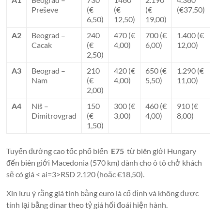
Preševe
(€
(€
(€
(€37,50)
6,50)
12,50)
19,00)
A2
Beograd –
240
470 (€
700 (€
1.400 (€
Cacak
(€
4,00)
6,00)
12,00)
2,50)
A3
Beograd –
210
420 (€
650 (€
1.290 (€
Nam
(€
4,00)
5,50)
11,00)
2,00)
A4
Niš –
150
300 (€
460 (€
910 (€
Dimitrovgrad
(€
3,00)
4,00)
8,00)
1,50)
Tuyến đường cao tốc phổ biến
E75
từ biên giới Hungary
đến biên giới Macedonia (570 km) dành cho ô tô chở khách
sẽ có giá < ai=3>RSD 2.120 (hoặc €18,50).
Xin lưu ý rằng giá tính bằng euro là cố định và không được
tính lại bằng dinar theo tỷ giá hối đoái hiện hành.