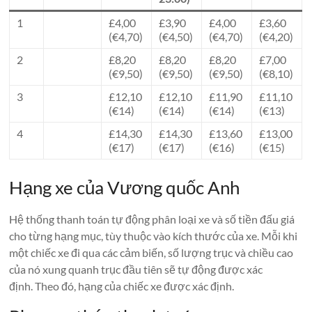
1
£4,00
£3,90
£4,00
£3,60
(€4,70)
(€4,50)
(€4,70)
(€4,20)
2
£8,20
£8,20
£8,20
£7,00
(€9,50)
(€9,50)
(€9,50)
(€8,10)
3
£12,10
£12,10
£11,90
£11,10
(€14)
(€14)
(€14)
(€13)
4
£14,30
£14,30
£13,60
£13,00
(€17)
(€17)
(€16)
(€15)
Hạng xe của Vương quốc Anh
Hệ thống thanh toán tự động phân loại xe và số tiền đấu giá
cho từng hạng mục, tùy thuộc vào kích thước của xe. Mỗi khi
một chiếc xe đi qua các cảm biến, số lượng trục và chiều cao
của nó xung quanh trục đầu tiên sẽ tự động được xác
định. Theo đó, hạng của chiếc xe được xác định.