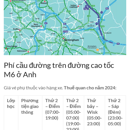
Phí cầu đường trên đường cao tốc
M6 ở Anh
Giá vé phụ thuộc vào hạng xe.
Thuế quan cho năm 2024:
Lớp
Phương
Thứ 2
Thứ 2
Thứ
Thứ 2
học
tiện giao
– Điểm
– Điểm
bảy –
– Sáp
thông
(07:00-
(05:00-
Wisk
(Đêm)
19:00)
07:00)
(05:00-
(23:00-
(19:00-
23:00)
05:00)
23:00)