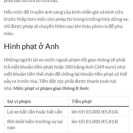
phía sau và cửa sổ cửa sau.
Nếu mức độ truyền ánh sáng của kính chắn gió và kính cửa
trước thấp hơn mức cho phép thì trong trường hợp dừng xe,
chỉ được phép di chuyển thêm sau khi tháo phim ra để pha
màu.
Hình phạt ở Anh
Những người lái xe nước ngoài phạm tội giao thông sẽ phải
trả một khoản tiền phạt hoặc 300 bảng Anh (349 euro) như
một khoản tiền thế chân để chống lại khoản tiền phạt có thể
xảy ra trước tòa. Tiền đặt cọc phải được thanh toán tại
nhà.
Mức phạt vi phạm giao thông ở Anh:
Sự vi phạm
Tiền phạt
Lái xe bất cẩn hoặc bất cẩn
lên tới £5.000 (€5.814)
Rời khỏi hiện trường vụ tai
lên tới £5.000 (€5.814)
nạn