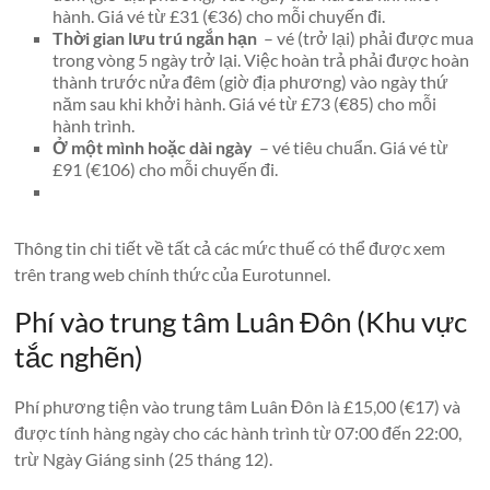
hành. Giá vé từ £31 (€36) cho mỗi chuyến đi.
Thời gian lưu trú ngắn hạn
– vé (trở lại) phải được mua
trong vòng 5 ngày trở lại. Việc hoàn trả phải được hoàn
thành trước nửa đêm (giờ địa phương) vào ngày thứ
năm sau khi khởi hành. Giá vé từ £73 (€85) cho mỗi
hành trình.
Ở một mình hoặc dài ngày
– vé tiêu chuẩn. Giá vé từ
£91 (€106) cho mỗi chuyến đi.
Thông tin chi tiết về tất cả các mức thuế có thể được xem
trên trang web chính thức của Eurotunnel.
Phí vào trung tâm Luân Đôn (Khu vực
tắc nghẽn)
Phí phương tiện vào trung tâm Luân Đôn là £15,00 (€17) và
được tính hàng ngày cho các hành trình từ 07:00 đến 22:00,
trừ Ngày Giáng sinh (25 tháng 12).