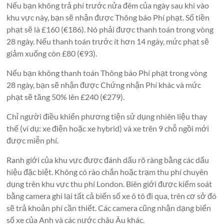
Nếu bạn không trả phí trước nửa đêm của ngày sau khi vào
khu vực này, bạn sẽ nhận được Thông báo Phí phạt. Số tiền
phạt sẽ là £160 (€186). Nó phải được thanh toán trong vòng
28 ngày. Nếu thanh toán trước ít hơn 14 ngày, mức phạt sẽ
giảm xuống còn £80 (€93).
Nếu bạn không thanh toán Thông báo Phí phạt trong vòng
28 ngày, bạn sẽ nhận được Chứng nhận Phí khác và mức
phạt sẽ tăng 50% lên £240 (€279).
Chỉ người điều khiển phương tiện sử dụng nhiên liệu thay
thế (ví dụ: xe điện hoặc xe hybrid) và xe trên 9 chỗ ngồi mới
được miễn phí.
Ranh giới của khu vực được đánh dấu rõ ràng bằng các dấu
hiệu đặc biệt. Không có rào chắn hoặc trạm thu phí chuyên
dụng trên khu vực thu phí London. Biên giới được kiểm soát
bằng camera ghi lại tất cả biển số xe ô tô đi qua, trên cơ sở đó
sẽ trả khoản phí cần thiết. Các camera cũng nhận dạng biển
số xe của Anh và các nước châu Âu khác.