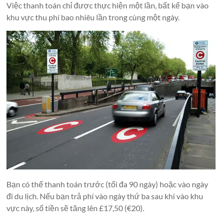
Việc thanh toán chỉ được thực hiện một lần, bất kể bạn vào
khu vực thu phí bao nhiêu lần trong cùng một ngày.
Bạn có thể thanh toán trước (tối đa 90 ngày) hoặc vào ngày
đi du lịch. Nếu bạn trả phí vào ngày thứ ba sau khi vào khu
vực này, số tiền sẽ tăng lên £17,50 (€20).