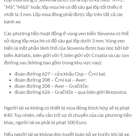
“MS”, “M&S” hoặc lốp mùa hè có độ sâu gai lốp tối thiểu ít
nhất là 3 mm. Lốp mùa đông phải được lắp trên tất cả các
bánh xe.
Các phương tiện hoạt động ở vùng ven biển Slovenia có thể
sử dụng lốp mùa hè có độ sâu gai lốp dưới 3 mm. Vùng ven
biển là một phần lãnh thổ của Slovenia được bao bọc bởi bờ
biển Adriatic, biên giới với Ý, biên giới với Croatia và các con
đường sau (không bao gồm trong khu vực này):
đoạn đường 627 – cửa khẩu Osp – Črni kal;
đoạn đường 208 – Črni kal – Aver;
đoạn đường 208 – Aver – Gračišče;
đoạn đường 626 – Gračišče – ​​​​qua biên giới Brezovica.
Người lái xe không có thiết bị mùa đông thích hợp sẽ bị phạt
€40. Tuy nhiên, nếu cản trở sự di chuyển của các phương tiện
khác, người lái xe phải bị phạt 500 Euro.
Nếu người lái xe không dọn tuyết toàn bộ xe trước khi lái xe,