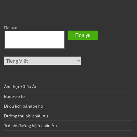
Пошук
Пошук
Chọn
một
ngôn
ngữ
Ẩm thực Châu Âu
Bán xe ô tô
Đi du lịch bằng xe hơi
Đường thu phí châu Âu
Trả phí đường bộ ở châu Âu