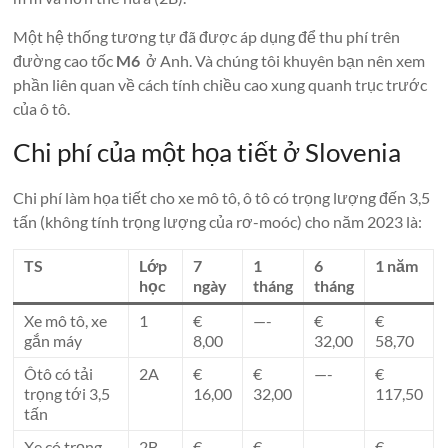
Một hệ thống tương tự đã được áp dụng để thu phí trên
đường cao tốc
M6
ở Anh. Và chúng tôi khuyên bạn nên xem
phần liên quan về cách tính chiều cao xung quanh trục trước
của ô tô.
Chi phí của một họa tiết ở Slovenia
Chi phí làm họa tiết cho xe mô tô, ô tô có trọng lượng đến 3,5
tấn (không tính trọng lượng của rơ-moóc) cho năm 2023 là:
TS
Lớp
7
1
6
1 năm
học
ngày
tháng
tháng
Xe mô tô, xe
1
€
—-
€
€
gắn máy
8,00
32,00
58,70
Ôtô có tải
2A
€
€
—-
€
trọng tới 3,5
16,00
32,00
117,50
tấn
Xe có trọng
2B
€
€
—-
€