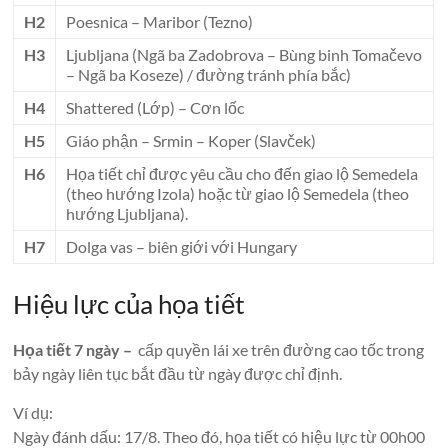
H2
Poesnica – Maribor (Tezno)
H3
Ljubljana (Ngã ba Zadobrova – Bùng binh Tomačevo
– Ngã ba Koseze) / đường tránh phía bắc)
H4
Shattered (Lớp) – Cơn lốc
H5
Giáo phận – Srmin – Koper (Slavček)
H6
Họa tiết chỉ được yêu cầu cho đến giao lộ Semedela
(theo hướng Izola) hoặc từ giao lộ Semedela (theo
hướng Ljubljana).
H7
Dolga vas – biên giới với Hungary
Hiệu lực của họa tiết
Họa tiết 7 ngày –
cấp quyền lái xe trên đường cao tốc trong
bảy ngày liên tục bắt đầu từ ngày được chỉ định.
Ví dụ:
Ngày đánh dấu: 17/8. Theo đó, họa tiết có hiệu lực từ 00h00