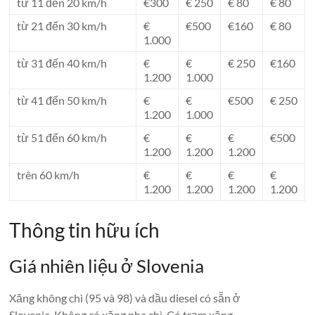
từ 11 đến 20 km/h
€300
€ 250
€ 80
€ 80
từ 21 đến 30 km/h
€
€500
€160
€ 80
1.000
từ 31 đến 40 km/h
€
€
€ 250
€160
1.200
1.000
từ 41 đến 50 km/h
€
€
€500
€ 250
1.200
1.000
từ 51 đến 60 km/h
€
€
€
€500
1.200
1.200
1.200
trên 60 km/h
€
€
€
€
1.200
1.200
1.200
1.200
Thông tin hữu ích
Giá nhiên liệu ở Slovenia
Xăng không chì (95 và 98) và dầu diesel có sẵn ở
Slovenia. Không có xăng pha chì. Có trạm xăng.