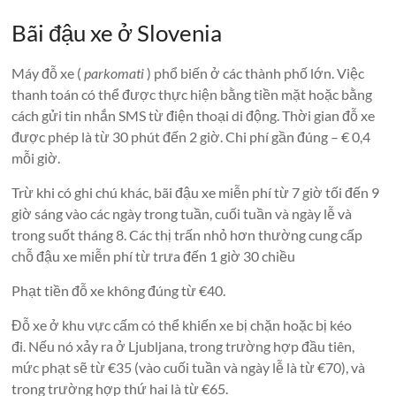
Bãi đậu xe ở Slovenia
Máy đỗ xe (
parkomati
) phổ biến ở các thành phố lớn. Việc
thanh toán có thể được thực hiện bằng tiền mặt hoặc bằng
cách gửi tin nhắn SMS từ điện thoại di động. Thời gian đỗ xe
được phép là từ 30 phút đến 2 giờ. Chi phí gần đúng – € 0,4
mỗi giờ.
Trừ khi có ghi chú khác, bãi đậu xe miễn phí từ 7 giờ tối đến 9
giờ sáng vào các ngày trong tuần, cuối tuần và ngày lễ và
trong suốt tháng 8. Các thị trấn nhỏ hơn thường cung cấp
chỗ đậu xe miễn phí từ trưa đến 1 giờ 30 chiều
Phạt tiền đỗ xe không đúng từ €40.
Đỗ xe ở khu vực cấm có thể khiến xe bị chặn hoặc bị kéo
đi. Nếu nó xảy ra ở Ljubljana, trong trường hợp đầu tiên,
mức phạt sẽ từ €35 (vào cuối tuần và ngày lễ là từ €70), và
trong trường hợp thứ hai là từ €65.