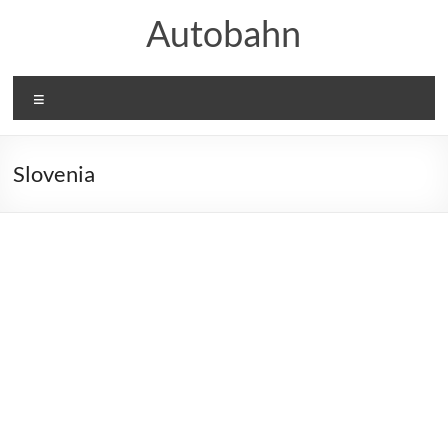
Skip
Autobahn
to
content
Menu
Slovenia