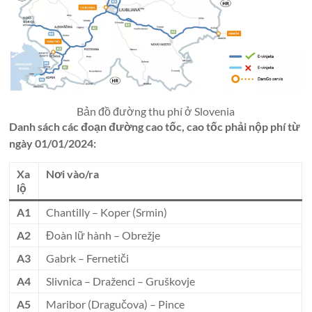
Bản đồ đường thu phí ở Slovenia
Danh sách các đoạn đường cao tốc, cao tốc phải nộp phí từ
ngày 01/01/2024:
Xa
Nơi vào/ra
lộ
A1
Chantilly – Koper (Srmin)
A2
Đoàn lữ hành – Obrežje
A3
Gabrk – Fernetiči
A4
Slivnica – Draženci – Gruškovje
A5
Maribor (Dragučova) – Pince