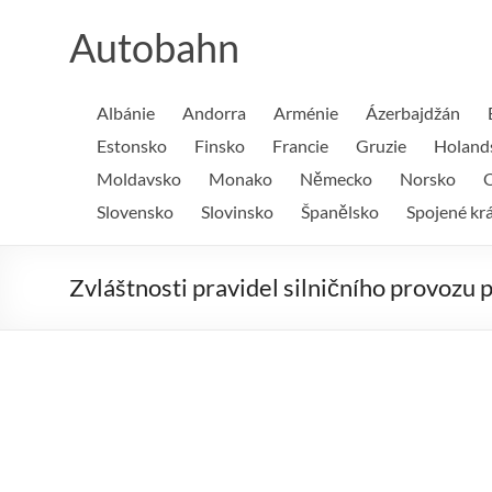
Skip
to
Autobahn
content
Albánie
Andorra
Arménie
Ázerbajdžán
Estonsko
Finsko
Francie
Gruzie
Holand
Moldavsko
Monako
Německo
Norsko
O
Slovensko
Slovinsko
Španělsko
Spojené krá
Zvláštnosti pravidel silničního provozu