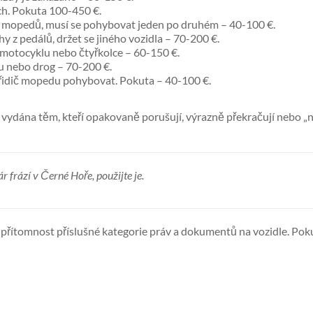
h. Pokuta 100-450 €.
bo mopedů, musí se pohybovat jeden po druhém – 40-100 €.
y z pedálů, držet se jiného vozidla – 70-200 €.
 motocyklu nebo čtyřkolce – 60-150 €.
u nebo drog – 70-200 €.
ěm řidič mopedu pohybovat. Pokuta – 40-100 €.
 vydána těm, kteří opakovaně porušují, výrazně překračují nebo „ne
ár frází v Černé Hoře, použijte je.
i přítomnost příslušné kategorie práv a dokumentů na vozidle. Poku