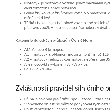
Motocykl je motorové vozidlo, jehož maximální ry
elektromotoru je více než 4 kW.
Lehká čtyřkolka je čtyřkolové vozidlo o hmotnosti 
méně než 4 kW.
Těžká čtyřkolka je čtyřkolové vozidlo jiné než lehká
přepravu zboží. Hmotnost baterií se nebere v úvah
Kategorie řidičských průkazů v Černé Hoře
AM, A nebo B je moped.
A1 – motocykl s objemem motoru menším než 125 m
A2 – motocykl, jehož výkon motoru nepřesahuje 35
A je motocykl s výkonem 35 kW a více.
B1, B – čtyřkolka.
Zvláštnosti pravidel silničního 
Přilba je povinná pro řidiče i spolujezdce. Jízda s 
V obydlené oblasti se můžete pohybovat rychlostí
Používání telefonu nebo sluchátek v obou uších za j