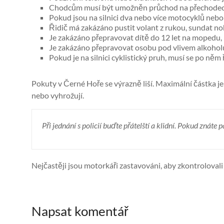
Chodcům musí být umožněn průchod na přechodec
Pokud jsou na silnici dva nebo více motocyklů ne
Řidič má zakázáno pustit volant z rukou, sundat noh
Je zakázáno přepravovat dítě do 12 let na mopedu,
Je zakázáno přepravovat osobu pod vlivem alkohol
Pokud je na silnici cyklistický pruh, musí se po n
Pokuty v Černé Hoře se výrazně liší. Maximální částka je
nebo vyhrožují.
Při jednání s policií buďte přátelští a klidní. Pokud znáte p
Nejčastěji jsou motorkáři zastavováni, aby zkontroloval
Napsat komentář