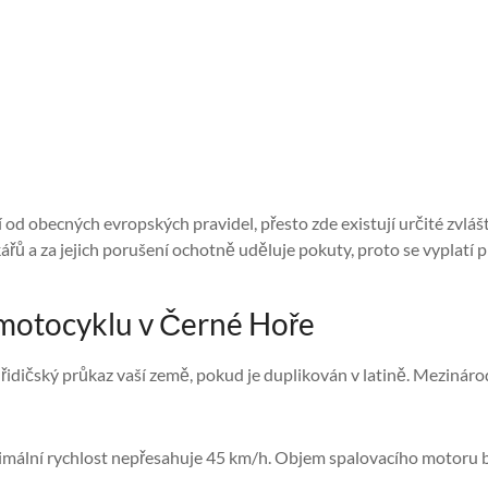
í od obecných evropských pravidel, přesto zde existují určité zvlášt
ářů a za jejich porušení ochotně uděluje pokuty, proto se vyplatí
í motocyklu v Černé Hoře
idičský průkaz vaší země, pokud je duplikován v latině. Mezinárod
mální rychlost nepřesahuje 45 km/h. Objem spalovacího motoru b