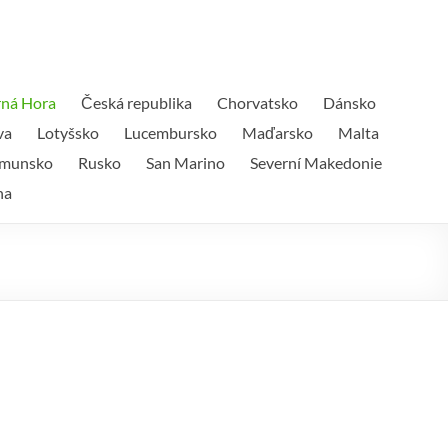
ná Hora
Česká republika
Chorvatsko
Dánsko
va
Lotyšsko
Lucembursko
Maďarsko
Malta
munsko
Rusko
San Marino
Severní Makedonie
na