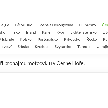
Belgie
Bělorusko
Bosna a Hercegovina
Bulharsko
Čer
sko
Irsko
Island
Itálie
Kypr
Lichtenštejnsko
Lit
 Islandu
Polsko
Portugalsko
Rakousko
Řecko
Ru
lovství
Srbsko
Švédsko
Švýcarsko
Turecko
Ukraji
 při pronájmu motocyklu v Černé Hoře.