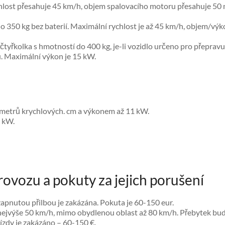
chlost přesahuje 45 km/h, objem spalovacího motoru přesahuje 50
do 350 kg bez baterií. Maximální rychlost je až 45 km/h, objem/v
 čtyřkolka s hmotností do 400 kg, je-li vozidlo určeno pro přepravu 
u. Maximální výkon je 15 kW.
etrů krychlových. cm a výkonem až 11 kW.
 kW.
provozu a pokuty za jejich porušení
nezapnutou přilbou je zakázána. Pokuta je 60-150 eur.
 nejvýše 50 km/h, mimo obydlenou oblast až 80 km/h. Přebytek bu
ízdy je zakázáno – 60-150 €.