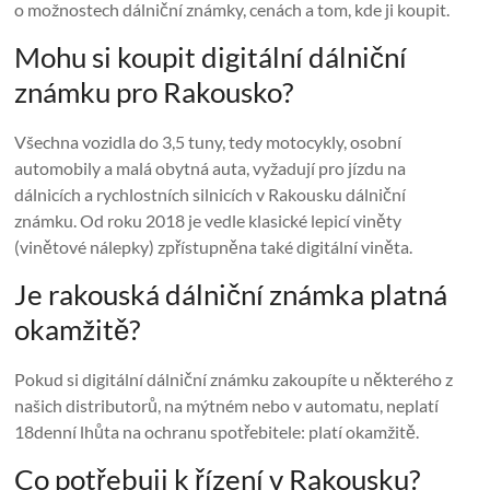
o možnostech dálniční známky, cenách a tom, kde ji koupit.
Mohu si koupit digitální dálniční
známku pro Rakousko?
Všechna vozidla do 3,5 tuny, tedy motocykly, osobní
automobily a malá obytná auta, vyžadují pro jízdu na
dálnicích a rychlostních silnicích v Rakousku dálniční
známku. Od roku 2018 je vedle klasické lepicí viněty
(vinětové nálepky) zpřístupněna také digitální viněta.
Je rakouská dálniční známka platná
okamžitě?
Pokud si digitální dálniční známku zakoupíte u některého z
našich distributorů, na mýtném nebo v automatu, neplatí
18denní lhůta na ochranu spotřebitele: platí okamžitě.
Co potřebuji k řízení v Rakousku?