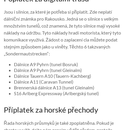
Jsou i silnice, za které je potřeba si připlatit. Zde neplatí
dálniční známka pro Rakousko. Jedná se o silnice s velkým
množstvím tunelů, což znamená, že tyto silnice mají vysoké
náklady na údržbu. Tyto náklady hradí motorista, který tyto
komunikace využívá. Žádost o zaplacení cla můžete podat
stejným způsobem jako u viněty. Těchto 6 takzvaných
„Sondermautstrecken“:
Dálnice A9 Pyhrn (tunel Bosruk)
Dálnice A9 Pyhrn (tunel Gleinalm)
Dálnice Tauern A10 (Tauern-Kachberg)
Dálnice A11 (Caravan Tunnel)
Brennerská dálnice A13 (tunel Gleinalm)
S16 Arlberg Expressway (Arlbergský tunel)
Příplatek za horské přechody
Řada horských průsmyků je také zpoplatněna. Pokud je
chcete využít, dejte nám prosím vědět předem, protože