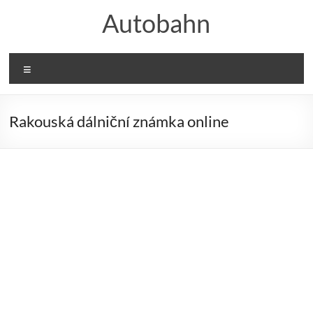
Skip
Autobahn
to
content
Menu
Rakouská dálniční známka online