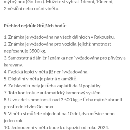
mýtný box (Go-box). Můžete si vybrat 1denní, 10denní,
2měsíční nebo roční vinětu.
Přehled nejdůležitějších bodů:
1. Známka je vyžadována na všech dálnicích v Rakousku.
2. Známka je vyžadována pro vozidla, jejichž hmotnost
nepřesahuje 3500 kg.
3. Samostatná dálniční známka není vyžadována pro přívěsy a
karavany.
4. Fyzická lepicí viněta již není vyžadována.
5. Digitální viněta je platná okamžitě.
6. Za hlavní tunely je třeba zaplatit další poplatky.
7. Toto kontroluje automatický kamerový systém.
8. U vozidel s hmotností nad 3 500 kg je třeba mýtné uhradit
prostřednictvím Go-boxu.
9. Vinětu si můžete objednat na 10 dní, dva měsíce nebo
jeden rok.
10. Jednodenní viněta bude k dispozici od roku 2024.