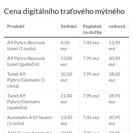
Cena digitálního traťového mýtného
Produkt
Setkání
Poplatek
celkový
za služby
A9 Pyhrn/Bosruck
6,50
7,45 eur
13,95
tunel (1 cesta)
eur
eur
A9 Pyhrn/Bosruck
13,00
7,95 eur
20,95
tunel (zpáteční)
eur
eur
Tunel A9
10,50
7,95 eur
18,45
Pyhrn/Gleinalm (1
eur
eur
cesta)
Tunel A9
21,00
7,95 eur
28,95
Pyhrn/Gleinalm
eur
eur
(zpáteční)
Autobahn A10 Tauern
13,50
7,45 eur
20,95
(1 cesta)
eur
eur
A10 Tauern Autobahn
27,00
7,95 eur
34,95