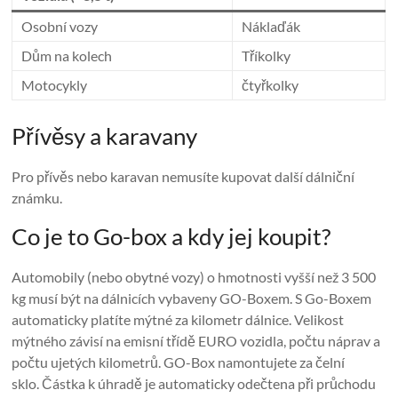
Osobní vozy
Náklaďák
Dům na kolech
Tříkolky
Motocykly
čtyřkolky
Přívěsy a karavany
Pro přívěs nebo karavan nemusíte kupovat další dálniční
známku.
Co je to Go-box a kdy jej koupit?
Automobily (nebo obytné vozy) o hmotnosti vyšší než 3 500
kg musí být na dálnicích vybaveny GO-Boxem. S Go-Boxem
automaticky platíte mýtné za kilometr dálnice. Velikost
mýtného závisí na emisní třídě EURO vozidla, počtu náprav a
počtu ujetých kilometrů. GO-Box namontujete za čelní
sklo. Částka k úhradě je automaticky odečtena při průchodu