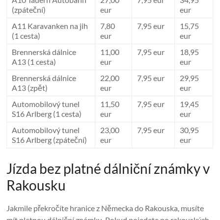
(zpáteční)
eur
eur
A11 Karavanken na jih
7,80
7,95 eur
15,75
(1 cesta)
eur
eur
Brennerská dálnice
11,00
7,95 eur
18,95
A13 (1 cesta)
eur
eur
Brennerská dálnice
22,00
7,95 eur
29,95
A13 (zpět)
eur
eur
Automobilový tunel
11,50
7,95 eur
19,45
S16 Arlberg (1 cesta)
eur
eur
Automobilový tunel
23,00
7,95 eur
30,95
S16 Arlberg (zpáteční)
eur
eur
Jízda bez platné dálniční známky v
Rakousku
Jakmile překročíte hranice z Německa do Rakouska, musíte
mít platnou dálniční známku. Pokud pojedete po rakouských