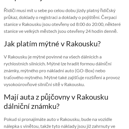
Řidiči musí mít u sebe po celou dobu jízdy platný řidičský
průkaz, doklady o registraci a doklady o pojištění. Čerpací
stanice v Rakousku jsou otevřeny od 8:00 do 20:00, některé
stanice ve velkých městech jsou otevřeny 24 hodin denně.
Jak platím mýtné v Rakousku?
V Rakousku je mýtné povinné na všech dálnicích a
rychlostních silnicích. Mýtné lze hradit formou dálniční
známky, mýtného pro nákladní auto (GO-Box) nebo
traťového mýtného. Mýtné také zajišťuje rozšíření a provoz
vysokoúrovňové silniční sítě v Rakousku.
Mají auta z půjčovny v Rakousku
dálniční známku?
Pokud si pronajímáte auto v Rakousku, bude na vozidle
nálepka s vinětou, takže tyto náklady jsou již zahrnuty ve