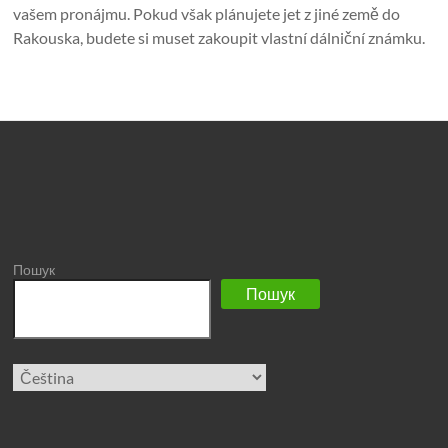
vašem pronájmu. Pokud však plánujete jet z jiné země do
Rakouska, budete si muset zakoupit vlastní dálniční známku.
Пошук
Пошук
Zvolte
jazyk