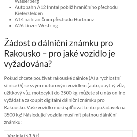
Walserberg
Autobahn A12 Inntal poblíž hraničního přechodu
Kiefersfelden
A14 na hraničním přechodu Hörbranz
A26 Linzer Westring
Žádost o dálniční známku pro
Rakousko – pro jaké vozidlo je
vyžadována?
Pokud chcete používat rakouské dálnice (A) a rychlostní
silnice (S) se svým motorovým vozidlem (auto, obytný vůz,
užitkový vůz, motocykl) do 3500 kg, můžete si u nás online
vyžádat a zakoupit digitální dálniční známku pro
Rakousko. Vaše vozidlo musí splňovat tento požadavek na
3500 kg! Následující vozidla musí mít platnou dálniční
známku:
Vozidla (<3,5 t)