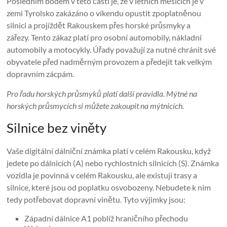
Posledním bodem v této části je, že v letních měsících je v
zemi Tyrolsko zakázáno o víkendu opustit zpoplatněnou
silnici a projíždět Rakouskem přes horské průsmyky a
zářezy. Tento zákaz platí pro osobní automobily, nákladní
automobily a motocykly. Úřady považují za nutné chránit své
obyvatele před nadměrným provozem a předejít tak velkým
dopravním zácpám.
Pro řadu horských průsmyků platí další pravidla. Mýtné na
horských průsmycích si můžete zakoupit na mýtnicích.
Silnice bez viněty
Vaše digitální dálniční známka platí v celém Rakousku, když
jedete po dálnicích (A) nebo rychlostních silnicích (S). Známka
vozidla je povinná v celém Rakousku, ale existují trasy a
silnice, které jsou od poplatku osvobozeny. Nebudete k nim
tedy potřebovat dopravní vinětu. Tyto výjimky jsou:
Západní dálnice A1 poblíž hraničního přechodu