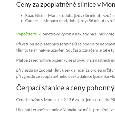
Ceny za zpoplatněné silnice v Mon
Road Nice — Monako, doba jízdy (36 minut), vzdálen
Cannes — Monaco road, doba jízdy (56 minut), vzdá
Vypočítejte
kilometrový výkon a náklady na silnici v M
Při vstupu do platebních terminálů se podívejte na sem
těmito terminály je uzavřen. Součástí označení je také typ
Platba za jednotlivé pozemky se provádí na zvláštních mí
při vjezdu na zpoplatněný úsek dálnice (za projetí určitý
při výjezdu ze zpoplatněného úseku dálnice (jízdenku vlož
Čerpací stanice a ceny pohonn
Cena benzínu v Monaku je 2,13 € za litr, jedna z nejdražší
Hledání čerpacích stanic v Monaku se může proměnit v hle