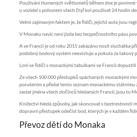
Používání tlumených světlometů během dne je povinné v 
u vozidel s pohonem všech čtyř kol používat 24 hodin den
Velmi zajímavým faktem je, že řidiči, jejichž auta jsou re
V Monaku navíc není jízda bez bezpečnostního pásu považ
A ve Francii je od roku 2015 zakázáno nosit sluchátka př
podobný bodový systém neexistuje a pokuta za takový p
Loni se řidiči s monackými tabulkami ve Francii dopusti
Ze všech 100 000 přestupků spáchaných monackými motor
porušením a předal tento seznam monackému státnímu zas
zaslat jména všech zločinců hledaných Francií, jsou to 
Knížectví hledá způsoby, jak skoncovat s beztrestností mn
dopravní přestupek odečíst bod, kterých je v každém ř
Převoz dětí do Monaka