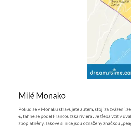
Milé Monako
Pokud se v Monaku stravujete autem, stojí za zvážení, že
€, táhne se podél Francouzská riviéra . Je třeba vzít v ú
zpoplatněny. Takové silnice jsou označeny značkou „peage