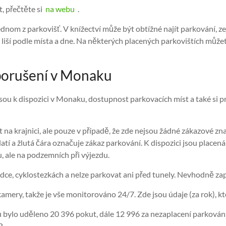
t, přečtěte si
na webu
.
dnom z parkovišť. V knížectví může být obtížné najít parkování, ze
se liší podle místa a dne. Na některých placených parkovištích mů
 porušení v Monaku
 jsou k dispozici v Monaku, dostupnost parkovacích míst a také si
na krajnici, ale pouze v případě, že zde nejsou žádné zákazové 
latí a žlutá čára označuje zákaz parkování. K dispozici jsou place
u, ale na podzemních při výjezdu.
dce, cyklostezkách a nelze parkovat ani před tunely. Nevhodně z
kamery, takže je vše monitorováno 24/7. Zde jsou údaje (za rok), kt
 bylo uděleno 20 396 pokut, dále 12 996 za nezaplacení parkován
R.