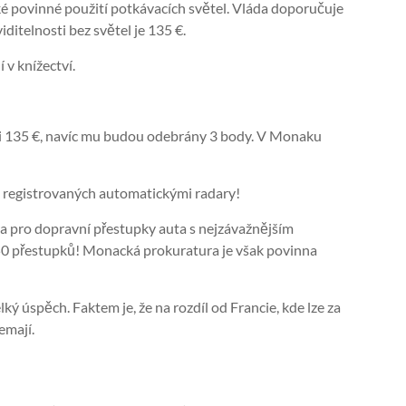
é povinné použití potkávacích světel. Vláda doporučuje
ditelnosti bez světel je 135 €.
 v knížectví.
výši 135 €, navíc mu budou odebrány 3 body. V Monaku
h registrovaných automatickými radary!
 pro dopravní přestupky auta s nejzávažnějším
 50 přestupků! Monacká prokuratura je však povinna
ký úspěch. Faktem je, že na rozdíl od Francie, kde lze za
emají.