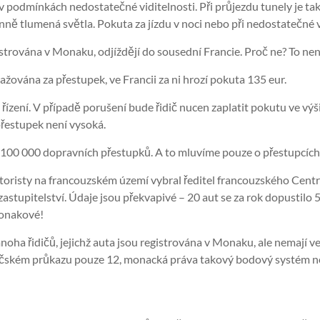
podmínkách nedostatečné viditelnosti. Při průjezdu tunely je tak
ně tlumená světla. Pokuta za jízdu v noci nebo při nedostatečné vi
gistrována v Monaku, odjíždějí do sousední Francie. Proč ne? To není
ována za přestupek, ve Francii za ni hrozí pokuta 135 eur.
i řízení. V případě porušení bude řidič nucen zaplatit pokutu ve 
řestupek není vysoká.
li 100 000 dopravních přestupků. A to mluvíme pouze o přestupcíc
isty na francouzském území vybral ředitel francouzského Centra
tupitelství. Údaje jsou překvapivé – 20 aut se za rok dopustilo
Monakové!
oha řidičů, jejichž auta jsou registrována v Monaku, ale nemají vel
idičském průkazu pouze 12, monacká práva takový bodový systém n