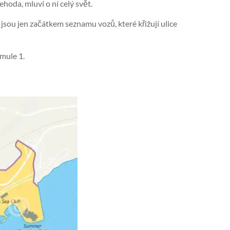
hoda, mluví o ní celý svět.
sou jen začátkem seznamu vozů, které křižují ulice
rmule 1.