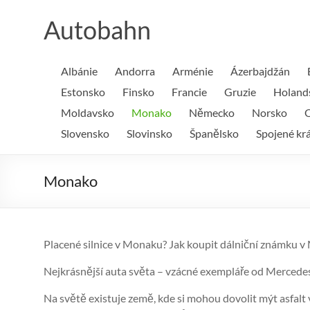
Skip
to
Autobahn
content
Albánie
Andorra
Arménie
Ázerbajdžán
Estonsko
Finsko
Francie
Gruzie
Holand
Moldavsko
Monako
Německo
Norsko
O
Slovensko
Slovinsko
Španělsko
Spojené krá
Monako
Placené silnice v Monaku? Jak koupit dálniční známk
Nejkrásnější auta světa – vzácné exempláře od Mercede
Na světě existuje země, kde si mohou dovolit mýt asfalt v