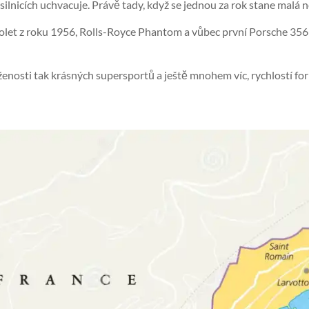
ilnicích uchvacuje. Právě tady, když se jednou za rok stane malá ne
olet z roku 1956, Rolls-Royce Phantom a vůbec první Porsche 356 j
ženosti tak krásných supersportů a ještě mnohem víc, rychlostí fo