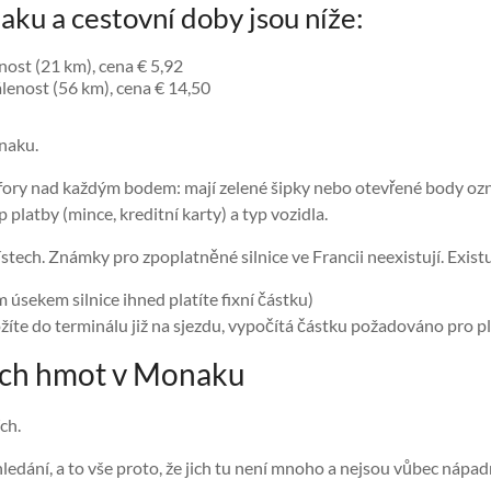
aku a cestovní doby jsou níže:
ost (21 km), cena € 5,92
lenost (56 km), cena € 14,50
onaku.
afory nad každým bodem: mají zelené šipky nebo otevřené body o
 platby (mince, kreditní karty) a typ vozidla.
stech. Známky pro zpoplatněné silnice ve Francii neexistují. Exist
m úsekem silnice ihned platíte fixní částku)
íte do terminálu již na sjezdu, vypočítá částku požadováno pro pla
ých hmot v Monaku
ch.
dání, a to vše proto, že jich tu není mnoho a nejsou vůbec nápadné