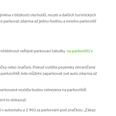
jména v blízkosti obchodů, muzeí a dalších turistických
žete parkovat zdarma až jednu hodinu a mnoho parkovišť
 prohlédnout veřejné parkovací tabulky
na parkovišti v
značky nebo značení. Pokud uvidíte pozemky ohraničené
ná parkoviště, kde můžete zaparkovat své auto zdarma až
aparkovaná vozidla budou odvezena na parkoviště.
eré to dokazují:
í v automatu a 2 963 za parkování pod značkou „Zákaz