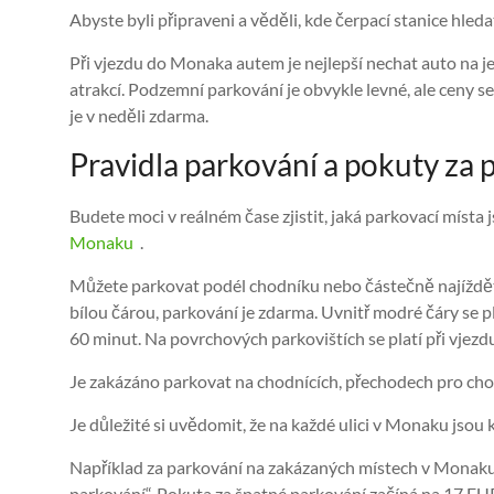
Abyste byli připraveni a věděli, kde čerpací stanice hleda
Při vjezdu do Monaka autem je nejlepší nechat auto na je
atrakcí. Podzemní parkování je obvykle levné, ale ceny 
je v neděli zdarma.
Pravidla parkování a pokuty za
Budete moci v reálném čase zjistit, jaká parkovací místa
Monaku
.
Můžete parkovat podél chodníku nebo částečně najíždět 
bílou čárou, parkování je zdarma. Uvnitř modré čáry se p
60 minut. Na povrchových parkovištích se platí při vjezd
Je zakázáno parkovat na chodnících, přechodech pro cho
Je důležité si uvědomit, že na každé ulici v Monaku jsou 
Například za parkování na zakázaných místech v Monaku
parkování“. Pokuta za špatné parkování začíná na 17 EU