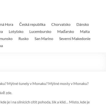
ná Hora
Česká republika
Chorvatsko
Dánsko
va
Lotyšsko
Lucembursko
Maďarsko
Malta
munsko
Rusko
San Marino
Severní Makedonie
na
onaku? Mýtné tunely v Monaku? Mýtné mosty v Monaku?
ávě zde.
je i na silnicích cítit pohoda, šik a klid… Místo, kde je