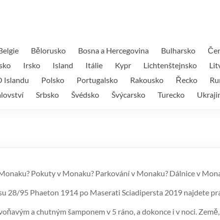
Belgie
Bělorusko
Bosna a Hercegovina
Bulharsko
Čer
sko
Irsko
Island
Itálie
Kypr
Lichtenštejnsko
Lit
 Islandu
Polsko
Portugalsko
Rakousko
Řecko
Ru
lovství
Srbsko
Švédsko
Švýcarsko
Turecko
Ukraji
u v Monaku? Pokuty v Monaku? Parkování v Monaku? Dálnice v M
su 28/95 Phaeton 1914 po Maserati Sciadipersta 2019 najdete pr
oňavým a chutným šamponem v 5 ráno, a dokonce i v noci. Země, kde 