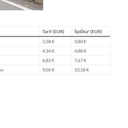
Tarif (EUR)
Špička* (EUR)
3,38 €
3,80 €
4,34 €
4,88 €
6,82 €
7,67 €
ou
9,06 €
10,18 €