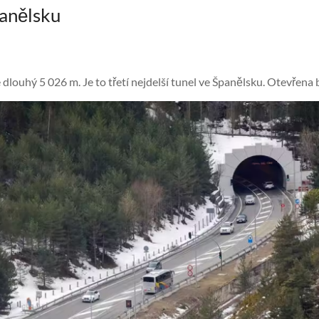
panělsku
 dlouhý 5 026 m. Je to třetí nejdelší tunel ve Španělsku. Otevřena b