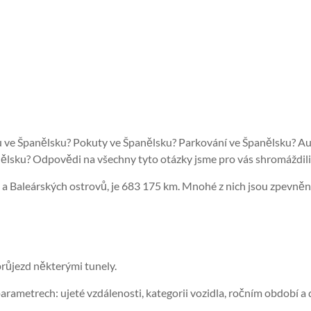
ku ve Španělsku? Pokuty ve Španělsku? Parkování ve Španělsku? Au
ělsku? Odpovědi na všechny tyto otázky jsme pro vás shromáždili
h a Baleárských ostrovů, je 683 175 km. Mnohé z nich jsou zpevněné
 průjezd některými tunely.
arametrech: ujeté vzdálenosti, kategorii vozidla, ročním období a