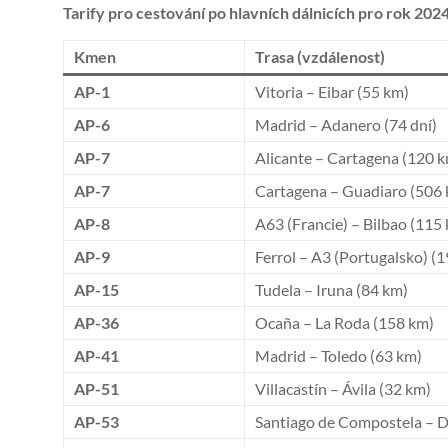
Tarify pro cestování po hlavních dálnicích pro rok 202
Kmen
Trasa (vzdálenost)
AP-1
Vitoria – Eibar (55 km)
AP-6
Madrid – Adanero (74 dní)
AP-7
Alicante – Cartagena (120 
AP-7
Cartagena – Guadiaro (506
AP-8
A63 (Francie) – Bilbao (115
AP-9
Ferrol – A3 (Portugalsko) (
AP-15
Tudela – Iruna (84 km)
AP-36
Ocaña – La Roda (158 km)
AP-41
Madrid – Toledo (63 km)
AP-51
Villacastín – Ávila (32 km)
AP-53
Santiago de Compostela – 