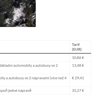
Tarif
(EUR)
10,86 €
Nákladní automobily a autobusy se 2
13,48 €
ly a autobusy se 2 nápravami (více než 4
€ 29,41
espoň jedné nápravě
35,27 €