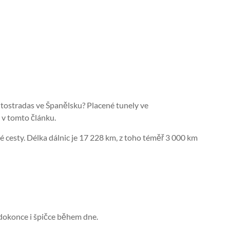
tostradas ve Španělsku? Placené tunely ve
 v tomto článku.
 cesty. Délka dálnic je 17 228 km, z toho téměř 3 000 km
 dokonce i špičce během dne.