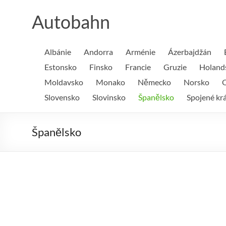
Skip
to
Autobahn
content
Albánie
Andorra
Arménie
Ázerbajdžán
Estonsko
Finsko
Francie
Gruzie
Holand
Moldavsko
Monako
Německo
Norsko
O
Slovensko
Slovinsko
Španělsko
Spojené krá
Španělsko