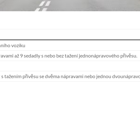
ního vozíku
avami až 9 sedadly s nebo bez tažení jednonápravového přívěsu.
t s tažením přívěsu se dvěma nápravami nebo jednou dvounáprav