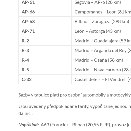
AP-61
Segovia – AP-6 (28 km)
AP-66
Campomanes – Leon (81 km
AP-68
Bilbao – Zaragoza (298 km)
AP-71
León – Astorga (43 km)
R-2
Madrid – Guadalajara (59 k
R-3
Madrid – Arganda del Rey (
R-4
Madrid – Osaña (58 km)
R-5
Madrid – Navalcarnero (28 
C-32
Castelldefels – El Vendrell 
Sazby v tabulce platí pro osobní automobily a motocykly 
Jsou uvedeny předpokládané tarify, vypočítané jednou n
dálnici.
Například:
A63 (Francie) – Bilbao (20,55 EUR), provoz j