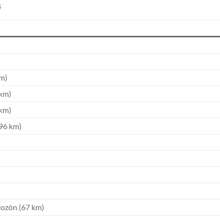
4
km)
 km)
 km)
196 km)
Dozón (67 km)