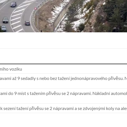
ního vozíku
vami až 9 sedadly s nebo bez tažení jednonápravového přívěsu. 
mi do 9 míst s tažením přívěsu se 2 nápravami. Nákladní automobi
 sezení tažení přívěsu se 2 nápravami a se zdvojenými koly na al