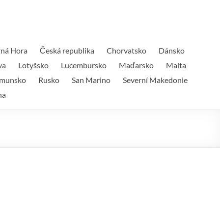
ná Hora
Česká republika
Chorvatsko
Dánsko
va
Lotyšsko
Lucembursko
Maďarsko
Malta
munsko
Rusko
San Marino
Severní Makedonie
na