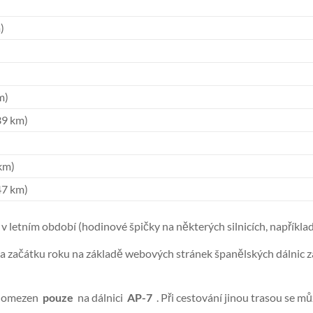
)
m)
39 km)
km)
(47 km)
v letním období (hodinové špičky na některých silnicích, například 
a začátku roku na základě webových stránek španělských dálnic z
e omezen
pouze
na dálnici
AP-7
. Při cestování jinou trasou se m