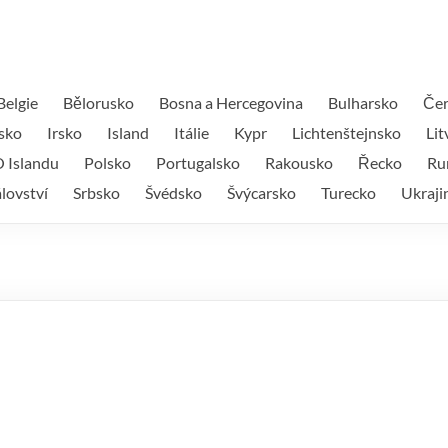
Belgie
Bělorusko
Bosna a Hercegovina
Bulharsko
Čer
sko
Irsko
Island
Itálie
Kypr
Lichtenštejnsko
Lit
 Islandu
Polsko
Portugalsko
Rakousko
Řecko
Ru
lovství
Srbsko
Švédsko
Švýcarsko
Turecko
Ukraji