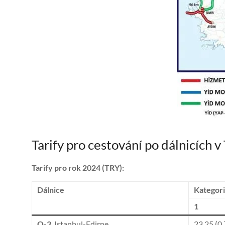
Tarify pro cestování po dálnicích v
Tarify pro rok 2024 (TRY):
Dálnice
Kategori
1
O-3
Istanbul-Edirne
23,25 (0