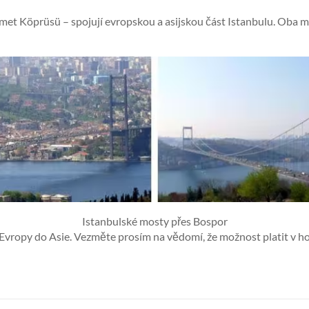
et Köprüsü – spojují evropskou a asijskou část Istanbulu. Oba m
Istanbulské mosty přes Bospor
vropy do Asie. Vezměte prosím na vědomí, že možnost platit v ho