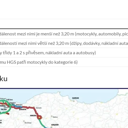
dálenost mezi nimi je menší než 3,20 m (motocykly, automobily, pi
dáleností mezi nimi větší než 3,20 m (džípy, dodávky, nákladní aut
 třídy 1 a 2 s přívěsem, nákladní auta a autobusy)
ému HGS patří motocykly do kategorie 6)
cku