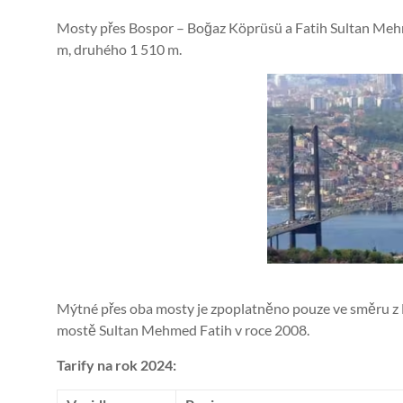
Mosty přes Bospor – Boğaz Köprüsü a Fatih Sultan Mehm
m, druhého 1 510 m.
Mýtné přes oba mosty je zpoplatněno pouze ve směru z E
mostě Sultan Mehmed Fatih v roce 2008.
Tarify na rok 2024: