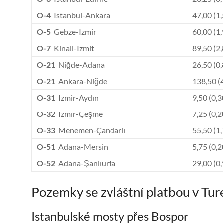
O-4
Istanbul-Ankara
47,00 (1
O-5
Gebze-Izmir
60,00 (1
O-7
Kinali-Izmit
89,50 (2
O-21
Niğde-Adana
26,50 (0
O-21
Ankara-Niğde
138,50 (
O-31
Izmir-Aydın
9,50 (0,
O-32
Izmir-Çeşme
7,25 (0,
O-33
Menemen-Çandarlı
55,50 (1
O-51
Adana-Mersin
5,75 (0,
O-52
Adana-Şanlıurfa
29,00 (0
Pozemky se zvláštní platbou v Tu
Istanbulské mosty přes Bospor