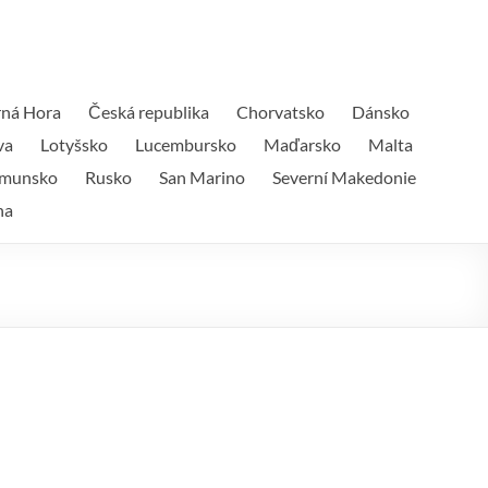
ná Hora
Česká republika
Chorvatsko
Dánsko
va
Lotyšsko
Lucembursko
Maďarsko
Malta
munsko
Rusko
San Marino
Severní Makedonie
na