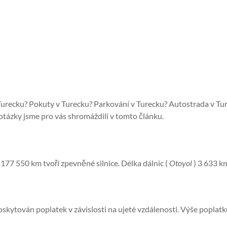
v Turecku? Pokuty v Turecku? Parkování v Turecku? Autostrada v T
otázky jsme pro vás shromáždili v tomto článku.
 177 550 km tvoří zpevněné silnice. Délka dálnic (
Otoyol
) 3 633 k
skytován poplatek v závislosti na ujeté vzdálenosti. Výše poplatku