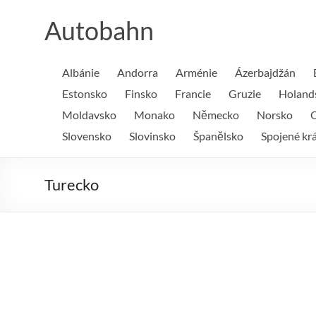
Skip
to
Autobahn
content
Albánie
Andorra
Arménie
Ázerbajdžán
Estonsko
Finsko
Francie
Gruzie
Holand
Moldavsko
Monako
Německo
Norsko
O
Slovensko
Slovinsko
Španělsko
Spojené krá
Turecko