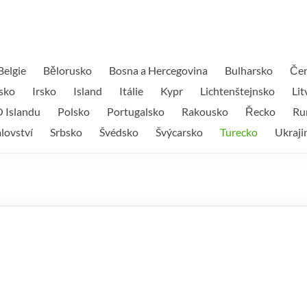
Belgie
Bělorusko
Bosna a Hercegovina
Bulharsko
Čer
sko
Irsko
Island
Itálie
Kypr
Lichtenštejnsko
Lit
 Islandu
Polsko
Portugalsko
Rakousko
Řecko
Ru
lovství
Srbsko
Švédsko
Švýcarsko
Turecko
Ukraji