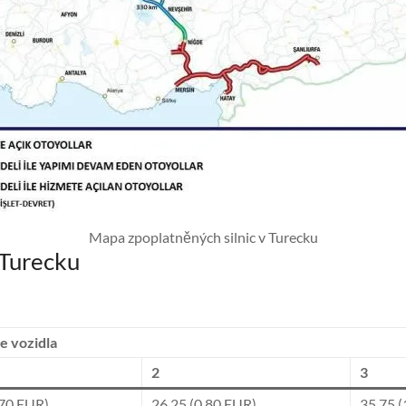
Mapa zpoplatněných silnic v Turecku
 Turecku
e vozidla
2
3
,70 EUR)
26,25 (0,80 EUR)
35,75 (