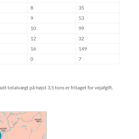
8
35
9
53
10
99
12
32
16
149
0
7
 totalvægt på højst 3,5 tons er fritaget for vejafgift.