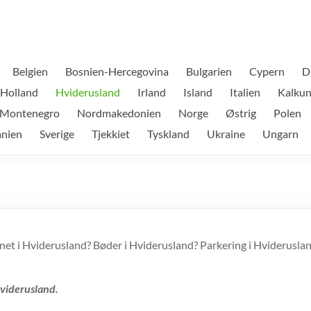
Belgien
Bosnien-Hercegovina
Bulgarien
Cypern
D
Holland
Hviderusland
Irland
Island
Italien
Kalku
Montenegro
Nordmakedonien
Norge
Østrig
Polen
anien
Sverige
Tjekkiet
Tyskland
Ukraine
Ungarn
et i Hviderusland? Bøder i Hviderusland? Parkering i Hvideruslan
Hviderusland.