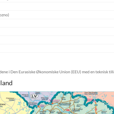
iozno)
ndene i Den Eurasiske Økonomiske Union (EEU) med en teknisk tilladt
sland