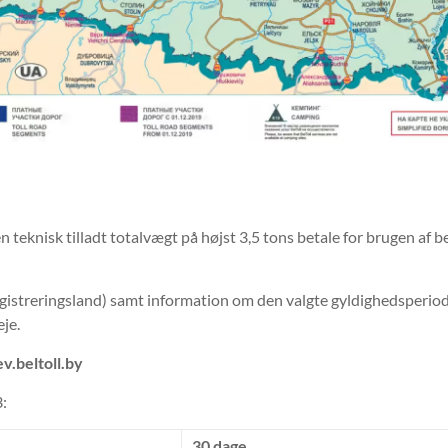
teknisk tilladt totalvægt på højst 3,5 tons betale for brugen af ​​
egistreringsland) samt information om den valgte gyldighedsperio
je.
ev.beltoll.by
3:
30 dage