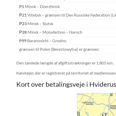
P1
Minsk – Dzerzhinsk
Р21
Vitebsk – grænsen til Den Russiske Føderation (L
Р23
Minsk – Slutsk
Р28
Minsk – Molodechno – Naroch
P99
Baranovichi – Grodno
grænsen til Polen (Berestowytsa) er grænsen
Den samlede længde af afgiftsstrækninger er 1.805 km.
Køretøjer, der er registreret på territoriet af medlemsla
Kort over betalingsveje i Hvideru