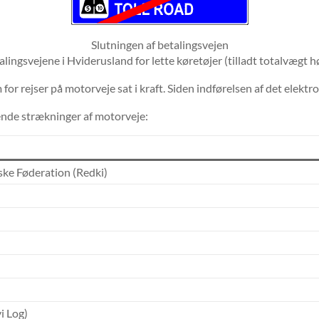
Slutningen af ​​betalingsvejen
ngsvejene i Hviderusland for lette køretøjer (tilladt totalvægt høj
or rejser på motorveje sat i kraft. Siden indførelsen af ​​det elek
ende strækninger af motorveje:
ske Føderation (Redki)
i Log)