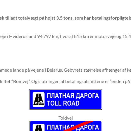
k tilladt totalvægt på højst 3,5 tons, som har betalingsforpligt
rveje i Hviderusland 94.797 km, hvoraf 815 km er motorveje og 15.4
mmede lande på vejene i Belarus. Gebyrets størrelse afhænger af kø
iltet “Bomvej”. Og slutningen af ​​betalingsafsnittene er “enden på 
Toldvej