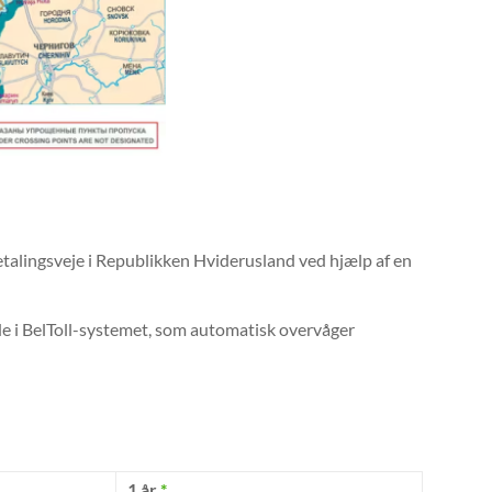
betalingsveje i Republikken Hviderusland ved hjælp af en
de i BelToll-systemet, som automatisk overvåger
1 år
*