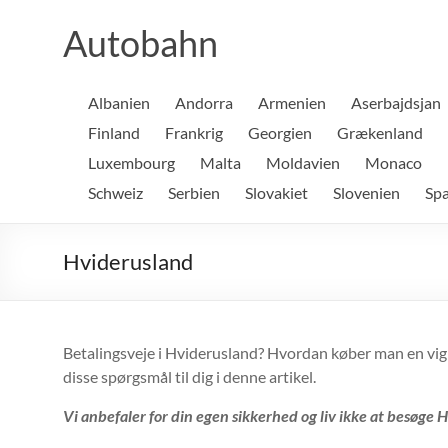
Skip
to
Autobahn
content
Albanien
Andorra
Armenien
Aserbajdsjan
Finland
Frankrig
Georgien
Grækenland
Luxembourg
Malta
Moldavien
Monaco
Schweiz
Serbien
Slovakiet
Slovenien
Sp
Hviderusland
Betalingsveje i Hviderusland? Hvordan køber man en vign
disse spørgsmål til dig i denne artikel.
Vi anbefaler for din egen sikkerhed og liv ikke at besøge 