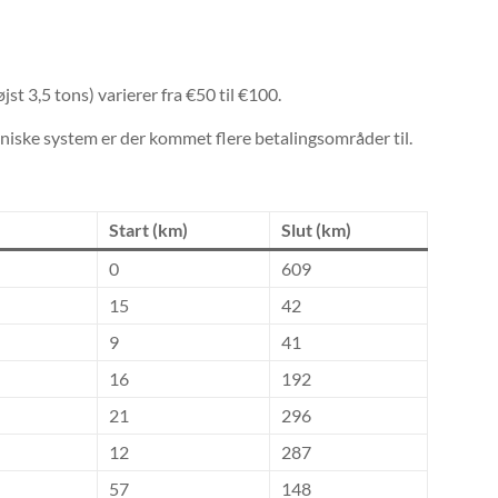
st 3,5 tons) varierer fra €50 til €100.
troniske system er der kommet flere betalingsområder til.
Start (km)
Slut (km)
0
609
15
42
9
41
16
192
21
296
12
287
57
148