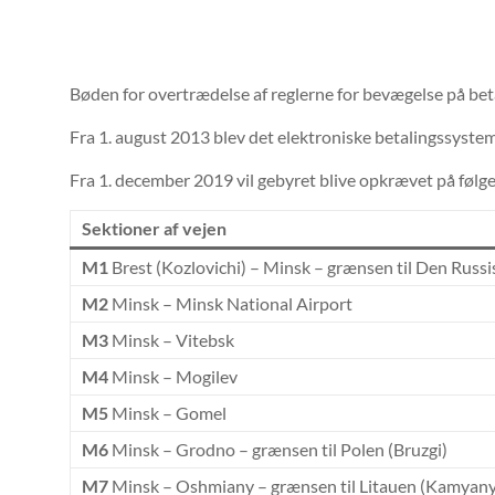
Bøden for overtrædelse af reglerne for bevægelse på betali
Fra 1. august 2013 blev det elektroniske betalingssystem f
Fra 1. december 2019 vil gebyret blive opkrævet på følg
Sektioner af vejen
M1
Brest (Kozlovichi) – Minsk – grænsen til Den Russi
M2
Minsk – Minsk National Airport
M3
Minsk – Vitebsk
M4
Minsk – Mogilev
M5
Minsk – Gomel
M6
Minsk – Grodno – grænsen til Polen (Bruzgi)
M7
Minsk – Oshmiany – grænsen til Litauen (Kamyany