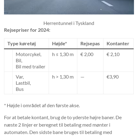
Herrentunnel i Tyskland
Rejsepriser for 2024:
Type køretøj
Højde*
Rejsepas
Kontanter
Motorcykel,
h ≤ 1,30 m
€ 2,00
€ 2,10
Bil,
Bil med trailer
Var,
h > 1,30 m
—
€3,90
Lastbil,
Bus
* Højde i området af den første akse.
For at betale kontant, brug de to yderste højre baner. De
næste 2 linjer er beregnet til betaling med mønter i
automaten. Den sidste bane bruges til betaling med