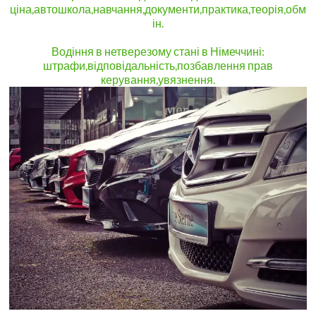
ціна,автошкола,навчання,документи,практика,теорія,обм
ін.
Водіння в нетверезому стані в Німеччині:
штрафи,відповідальність,позбавлення прав
керування,увязнення.