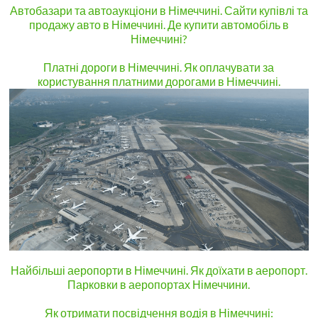
Автобазари та автоаукціони в Німеччині. Сайти купівлі та
продажу авто в Німеччині. Де купити автомобіль в
Німеччині?
Платні дороги в Німеччині. Як оплачувати за
користування платними дорогами в Німеччині.
Найбільші аеропорти в Німеччині. Як доїхати в аеропорт.
Парковки в аеропортах Німеччини.
Як отримати посвідчення водія в Німеччині: