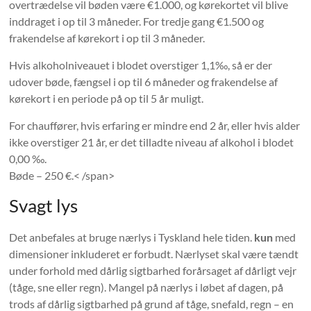
overtrædelse vil bøden være €1.000, og kørekortet vil blive
inddraget i op til 3 måneder. For tredje gang €1.500 og
frakendelse af kørekort i op til 3 måneder.
Hvis alkoholniveauet i blodet overstiger 1,1‰, så er der
udover bøde, fængsel i op til 6 måneder og frakendelse af
kørekort i en periode på op til 5 år muligt.
For chauffører, hvis erfaring er mindre end 2 år, eller hvis alder
ikke overstiger 21 år, er det tilladte niveau af alkohol i blodet
0,00 ‰.
Bøde – 250 €.< /span>
Svagt lys
Det anbefales at bruge nærlys i Tyskland hele tiden.
kun
med
dimensioner inkluderet er forbudt. Nærlyset skal være tændt
under forhold med dårlig sigtbarhed forårsaget af dårligt vejr
(tåge, sne eller regn). Mangel på nærlys i løbet af dagen, på
trods af dårlig sigtbarhed på grund af tåge, snefald, regn – en