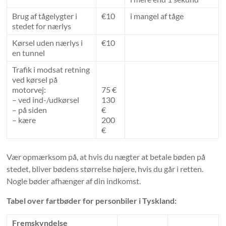
Brug af tågelygter i
€10
i mangel af tåge
stedet for nærlys
Kørsel uden nærlys i
€10
en tunnel
Trafik i modsat retning
ved kørsel på
motorvej:
75 €
– ved ind-/udkørsel
130
– på siden
€
– kære
200
€
Vær opmærksom på, at hvis du nægter at betale bøden på
stedet, bliver bødens størrelse højere, hvis du går i retten.
Nogle bøder afhænger af din indkomst.
Tabel over fartbøder for personbiler i Tyskland:
Fremskyndelse