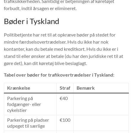
trafiksikkerheden. Samtidig er betjeningen af ​​køretøjet
forbudt, indtil årsagen er elimineret.
Bøder i Tyskland
Politibetjente har ret til at opkræve bøder på stedet for
mindre færdselsovertrædelser. Hvis du ikke har nok
kontanter, kan du betale med kreditkort. Hvis du ikke er i
stand til eller ønsker at betale (du har den juridiske ret til at
gøre det), kan dit køretøj blive beslaglagt.
Tabel over bøder for trafikovertrædelser i Tyskland:
Krænkelse
Straf
Bemærk
Parkering på
€40
fodgænger- eller
cykelstier
Parkering på pladser
€100
udpeget til særlige