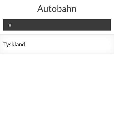
Skip
Autobahn
to
content
Menu
Tyskland