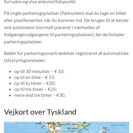
forruden og vise ankomsttidspunkt.
På nogle parkeringspladser (
Parkschein
) skal du tage en billet
eller plastikmønter, når du kommer ind. De bruges til at betale
ved automaten (normalt placeret i nærheden af ​​
fodgængerudgangene til parkeringspladsen), før de forlader
parkeringspladsen.
Bøder for parkeringsovertrædelser registreret af automatiske
tidsstyringsenheder:
op til 30 minutter – € 10;
op til en time – € 15;
op til to timer – €20;
op til tre timer – €25;
mere end tre timer – €30.
Vejkort over Tyskland