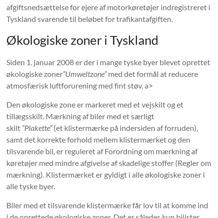
afgiftsnedsættelse for ejere af motorkøretøjer indregistreret i
Tyskland svarende til beløbet for trafikantafgiften.
Økologiske zoner i Tyskland
Siden 1. januar 2008 er der i mange tyske byer blevet oprettet
økologiske zoner
“Umweltzone”
med det formål at reducere
atmosfærisk luftforurening med fint støv. a>
Den økologiske zone er markeret med et vejskilt og et
tillægsskilt. Mærkning af biler med et særligt
skilt
“Plakette”
(et klistermærke på indersiden af ​​forruden),
samt det korrekte forhold mellem klistermærket og den
tilsvarende bil, er reguleret af Forordning om mærkning af
køretøjer med mindre afgivelse af skadelige stoffer (Regler om
mærkning). Klistermærket er gyldigt i alle økologiske zoner i
alle tyske byer.
Biler med et tilsvarende klistermærke får lov til at komme ind
i de oprettede økologiske zoner. Det er således kun bilister,