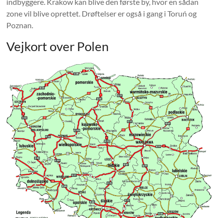
indbyggere. Krakow kan blive den første by, hvor en sådan
zone vil blive oprettet. Drøftelser er også i gang i Toruń og
Poznan.
Vejkort over Polen