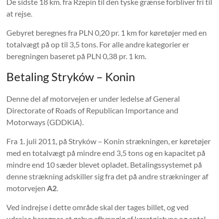
De sidste 18 km. fra Rzepin til den tyske grænse forbliver fri til
at rejse.
Gebyret beregnes fra PLN 0,20 pr. 1 km for køretøjer med en
totalvægt på op til 3,5 tons. For alle andre kategorier er
beregningen baseret på PLN 0,38 pr. 1 km.
Betaling Stryków – Konin
Denne del af motorvejen er under ledelse af General
Directorate of Roads of Republican Importance and
Motorways (GDDKiA).
Fra 1. juli 2011, på Stryków – Konin strækningen, er køretøjer
med en totalvægt på mindre end 3,5 tons og en kapacitet på
mindre end 10 sæder blevet opladet. Betalingssystemet på
denne strækning adskiller sig fra det på andre strækninger af
motorvejen
A2
.
Ved indrejse i dette område skal der tages billet, og ved
udrejse beregnes et gebyr afhængig af køretøjstype og antal