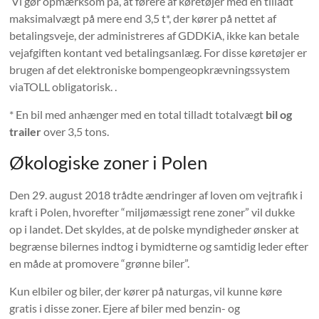
Vi gør opmærksom på, at førere af køretøjer med en tilladt
maksimalvægt på mere end 3,5 t*, der kører på nettet af
betalingsveje, der administreres af GDDKiA, ikke kan betale
vejafgiften kontant ved betalingsanlæg. For disse køretøjer er
brugen af ​​det elektroniske bompengeopkrævningssystem
viaTOLL obligatorisk. .
* En bil med anhænger med en total tilladt totalvægt
bil og
trailer
over 3,5 tons.
Økologiske zoner i Polen
Den 29. august 2018 trådte ændringer af loven om vejtrafik i
kraft i Polen, hvorefter “miljømæssigt rene zoner” vil dukke
op i landet. Det skyldes, at de polske myndigheder ønsker at
begrænse bilernes indtog i bymidterne og samtidig leder efter
en måde at promovere “grønne biler”.
Kun elbiler og biler, der kører på naturgas, vil kunne køre
gratis i disse zoner. Ejere af biler med benzin- og