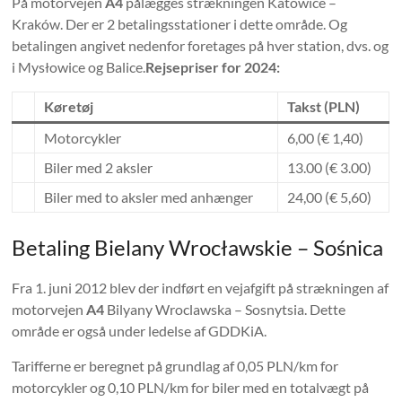
På motorvejen
A4
pålægges strækningen Katowice –
Kraków. Der er 2 betalingsstationer i dette område. Og
betalingen angivet nedenfor foretages på hver station, dvs. og
i Mysłowice og Balice.
Rejsepriser for 2024:
Køretøj
Takst (PLN)
Motorcykler
6,00 (€ 1,40)
Biler med 2 aksler
13.00 (€ 3.00)
Biler med to aksler med anhænger
24,00 (€ 5,60)
Betaling Bielany Wrocławskie – Sośnica
Fra 1. juni 2012 blev der indført en vejafgift på strækningen af
​​motorvejen
A4
Bilyany Wroclawska – Sosnytsia. Dette
område er også under ledelse af GDDKiA.
Tarifferne er beregnet på grundlag af 0,05 PLN/km for
motorcykler og 0,10 PLN/km for biler med en totalvægt på