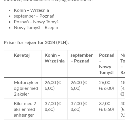
Konin – Września
september – Poznań
Poznań – Nowy Tomyśl
Nowy Tomyśl – Rzepin
Priser for rejser for 2024 (PLN):
Køretøj
Konin –
september
Poznań
No
Września
– Poznań
–
Tom
Nowy
–
Tomyśl
Rze
Motorcykler
26,00 (€
26,00 (€
26,00
18,
og biler med
6,00)
6,00)
(€ 6,00)
(4,2
2 aksler
€)
Biler med 2
37,00 (€
37,00 (€
37,00
40,
aksler med
8,60)
8,60)
(€ 8,60)
(€
anhænger
9,30