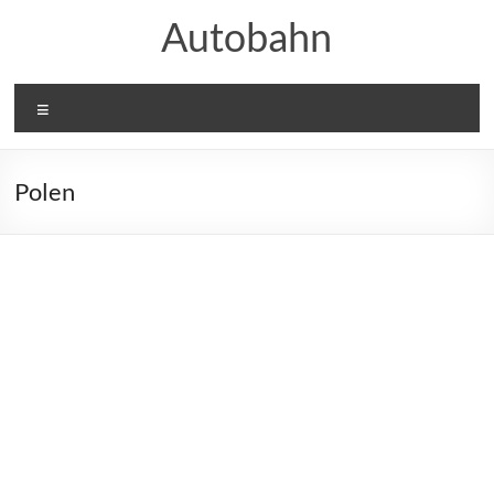
Skip
Autobahn
to
content
Menu
Polen