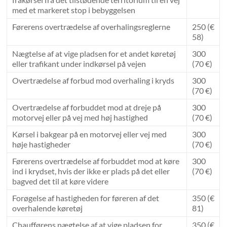
med et markeret stop i bebyggelsen
Førerens overtrædelse af overhalingsreglerne
250 (€
58)
Nægtelse af at vige pladsen for et andet køretøj
300
eller trafikant under indkørsel på vejen
(70 €)
Overtrædelse af forbud mod overhaling i kryds
300
(70 €)
Overtrædelse af forbuddet mod at dreje på
300
motorvej eller på vej med høj hastighed
(70 €)
Kørsel i bakgear på en motorvej eller vej med
300
høje hastigheder
(70 €)
Førerens overtrædelse af forbuddet mod at køre
300
ind i krydset, hvis der ikke er plads på det eller
(70 €)
bagved det til at køre videre
Forøgelse af hastigheden for føreren af ​​det
350 (€
overhalende køretøj
81)
Chaufførens nægtelse af at vige pladsen for
350 (€