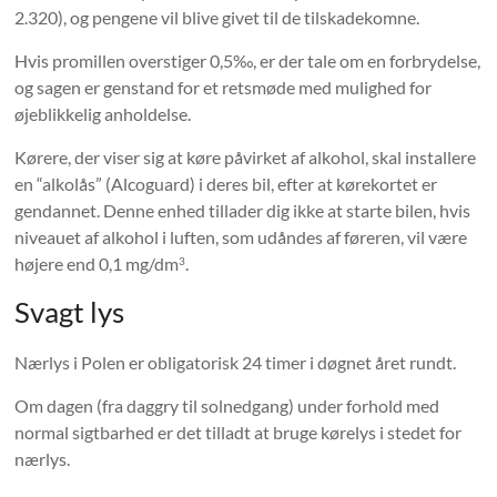
2.320), og pengene vil blive givet til de tilskadekomne.
Hvis promillen overstiger 0,5‰, er der tale om en forbrydelse,
og sagen er genstand for et retsmøde med mulighed for
øjeblikkelig anholdelse.
Kørere, der viser sig at køre påvirket af alkohol, skal installere
en “alkolås” (Alcoguard) i deres bil, efter at kørekortet er
gendannet. Denne enhed tillader dig ikke at starte bilen, hvis
niveauet af alkohol i luften, som udåndes af føreren, vil være
højere end 0,1 mg/dm
.
3
Svagt lys
Nærlys i Polen er obligatorisk 24 timer i døgnet året rundt.
Om dagen (fra daggry til solnedgang) under forhold med
normal sigtbarhed er det tilladt at bruge kørelys i stedet for
nærlys.