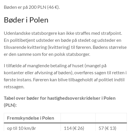
Bøden er på 200 PLN (46 €).
Bøder i Polen
Udenlandske statsborgere kan ikke straffes med strafpoint.
En politibetjent udsteder en bøde på stedet og udsteder en
tilsvarende kvittering (kvittering) til føreren. Bødens størrelse
er den samme som for en polsk statsborger.
I tilfælde af manglende betaling af huset (mangel på
kontanter eller afvisning af bøden), overføres sagen til retten i
første instans. Føreren kan blive tilbageholdt af politiet indtil
retssagen.
Tabel over bøder for hastighedsoverskridelser i Polen
(PLN):
Fremskyndelse i Polen
op til 10 km/år
114 (€ 26)
57 (€ 13)