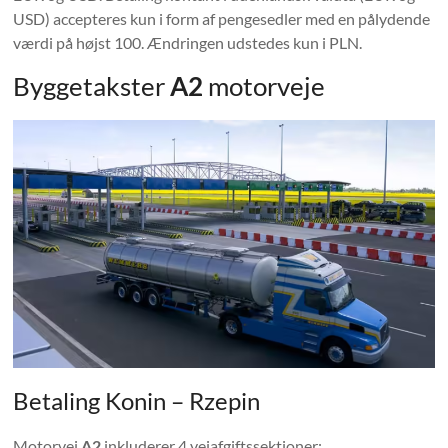
USD) accepteres kun i form af pengesedler med en pålydende
værdi på højst 100. Ændringen udstedes kun i PLN.
Byggetakster
A2
motorveje
Betaling Konin – Rzepin
Motorvej
A2
inkluderer 4 vejafgiftssektioner: