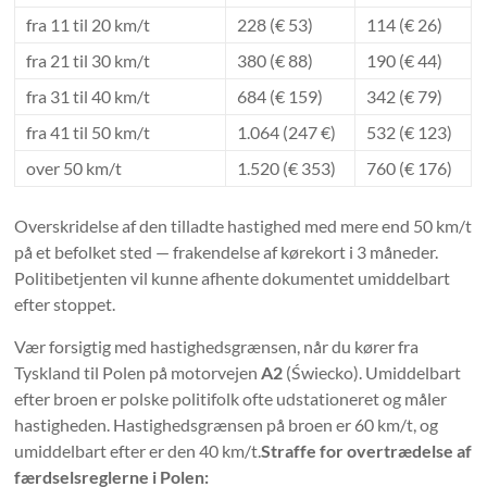
fra 11 til 20 km/t
228 (€ 53)
114 (€ 26)
fra 21 til 30 km/t
380 (€ 88)
190 (€ 44)
fra 31 til 40 km/t
684 (€ 159)
342 (€ 79)
fra 41 til 50 km/t
1.064 (247 €)
532 (€ 123)
over 50 km/t
1.520 (€ 353)
760 (€ 176)
Overskridelse af den tilladte hastighed med mere end 50 km/t
på et befolket sted — frakendelse af kørekort i 3 måneder.
Politibetjenten vil kunne afhente dokumentet umiddelbart
efter stoppet.
Vær forsigtig med hastighedsgrænsen, når du kører fra
Tyskland til Polen på motorvejen
A2
(Świecko). Umiddelbart
efter broen er polske politifolk ofte udstationeret og måler
hastigheden. Hastighedsgrænsen på broen er 60 km/t, og
umiddelbart efter er den 40 km/t.
Straffe for overtrædelse af
færdselsreglerne i Polen: