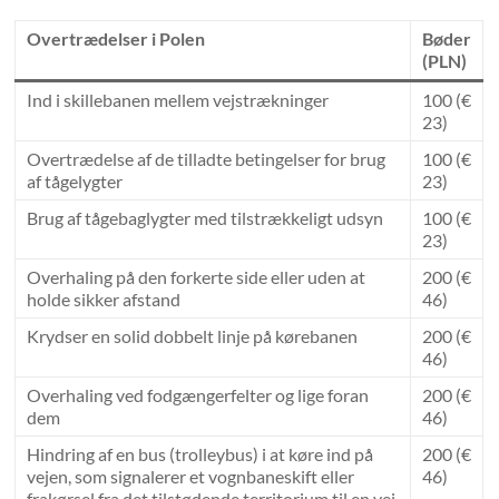
Overtrædelser i Polen
Bøder
(PLN)
Ind i skillebanen mellem vejstrækninger
100 (€
23)
Overtrædelse af de tilladte betingelser for brug
100 (€
af tågelygter
23)
Brug af tågebaglygter med tilstrækkeligt udsyn
100 (€
23)
Overhaling på den forkerte side eller uden at
200 (€
holde sikker afstand
46)
Krydser en solid dobbelt linje på kørebanen
200 (€
46)
Overhaling ved fodgængerfelter og lige foran
200 (€
dem
46)
Hindring af en bus (trolleybus) i at køre ind på
200 (€
vejen, som signalerer et vognbaneskift eller
46)
frakørsel fra det tilstødende territorium til en vej