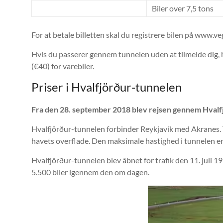
Biler over 7,5 tons
For at betale billetten skal du registrere bilen på www.veg
Hvis du passerer gennem tunnelen uden at tilmelde dig, har
(€40) for varebiler.
Priser i Hvalfjörður-tunnelen
Fra den 28. september 2018 blev rejsen gennem Hvalfj
Hvalfjörður-tunnelen forbinder Reykjavík med Akranes.
havets overflade. Den maksimale hastighed i tunnelen er
Hvalfjörður-tunnelen blev åbnet for trafik den 11. juli 
5.500 biler igennem den om dagen.