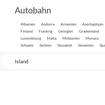
Skip
to
Autobahn
content
Albanien
Andorra
Armenien
Aserbajdsjan
Finland
Frankrig
Georgien
Grækenland
Luxembourg
Malta
Moldavien
Monaco
Schweiz
Serbien
Slovakiet
Slovenien
Sp
Island