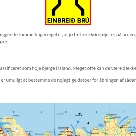
gende tommelfingerregel er, at jo tættere køretøjet er på broen, 
øre.
klassificeret som høje bjerge i Island. Meget ofte kan de være dæk
et er umuligt at bestemme de nøjagtige datoer for åbningen af ​​sådan