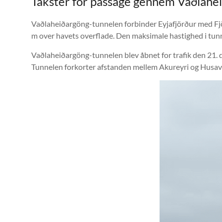
Takster for passage gennem Vaðlahe
Vaðlaheiðargöng-tunnelen forbinder Eyjafjörður med Fjös
m over havets overflade. Den maksimale hastighed i tunn
Vaðlaheiðargöng-tunnelen blev åbnet for trafik den 21. d
Tunnelen forkorter afstanden mellem Akureyri og Husav