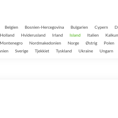
Belgien
Bosnien-Hercegovina
Bulgarien
Cypern
D
Holland
Hviderusland
Irland
Island
Italien
Kalku
Montenegro
Nordmakedonien
Norge
Østrig
Polen
anien
Sverige
Tjekkiet
Tyskland
Ukraine
Ungarn