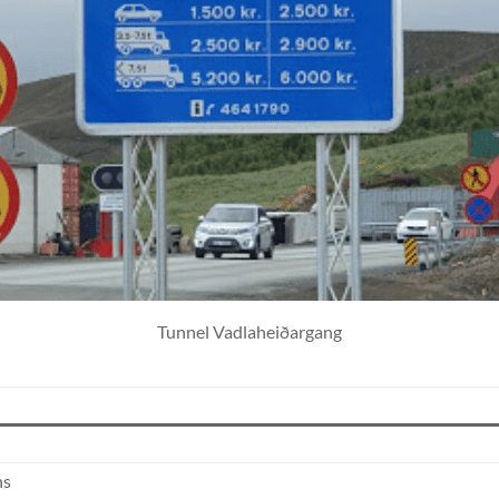
Tunnel Vadlaheiðargang
ns