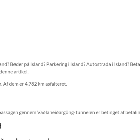
and? Bøder på Island? Parkering i Island? Autostrada i Island? Betal
 denne artikel.
. Af dem er 4.782 km asfalteret.
un passagen gennem Vaðlaheiðargöng-tunnelen er betinget af betalin
d