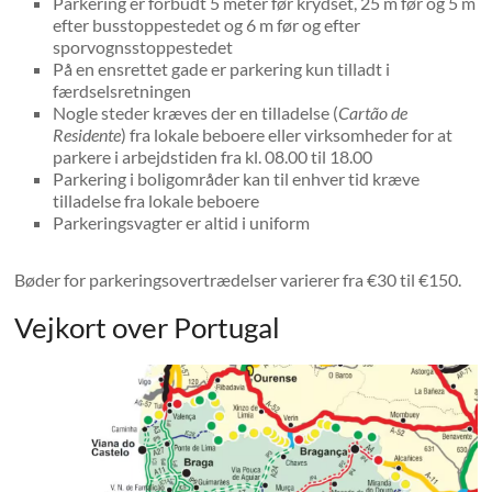
Parkering er forbudt 5 meter før krydset, 25 m før og 5 m
efter busstoppestedet og 6 m før og efter
sporvognsstoppestedet
På en ensrettet gade er parkering kun tilladt i
færdselsretningen
Nogle steder kræves der en tilladelse (
Cartão de
Residente
) fra lokale beboere eller virksomheder for at
parkere i arbejdstiden fra kl. 08.00 til 18.00
Parkering i boligområder kan til enhver tid kræve
tilladelse fra lokale beboere
Parkeringsvagter er altid i uniform
Bøder for parkeringsovertrædelser varierer fra €30 til €150.
Vejkort over Portugal