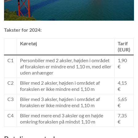
Takster for 2024:
Køretøj
Tarif
(EUR)
C1
Personbiler med 2 aksler, højden i området
1,90
af forakslen er mindre end 1,10 m, med eller
€
uden anhænger
C2
Biler med 2 aksler, højden i området af
4,15
forakslen er ikke mindre end 1,10 m
€
C3
Biler med 3 aksler, højden i området af
5,65
forakslen er ikke mindre end 1,10 m
€
C4
Biler med mere end 3 aksler og en højde
7,35
omkring forakslen på mindst 1,10 m
€