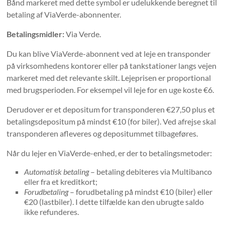
Bånd markeret med dette symbol er udelukkende beregnet til
betaling af ViaVerde-abonnenter.
Betalingsmidler:
Via Verde.
Du kan blive ViaVerde-abonnent ved at leje en transponder
på virksomhedens kontorer eller på tankstationer langs vejen
markeret med det relevante skilt. Lejeprisen er proportional
med brugsperioden. For eksempel vil leje for en uge koste €6.
Derudover er et depositum for transponderen €27,50 plus et
betalingsdepositum på mindst €10 (for biler). Ved afrejse skal
transponderen afleveres og depositummet tilbageføres.
Når du lejer en ViaVerde-enhed, er der to betalingsmetoder:
Automatisk betaling
– betaling debiteres via Multibanco
eller fra et kreditkort;
Forudbetaling
– forudbetaling på mindst €10 (biler) eller
€20 (lastbiler). I dette tilfælde kan den ubrugte saldo
ikke refunderes.