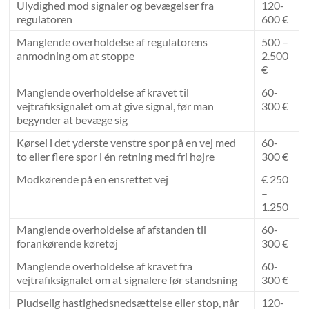
Ulydighed mod signaler og bevægelser fra
120-
regulatoren
600 €
Manglende overholdelse af regulatorens
500 –
anmodning om at stoppe
2.500
€
Manglende overholdelse af kravet til
60-
vejtrafiksignalet om at give signal, før man
300 €
begynder at bevæge sig
Kørsel i det yderste venstre spor på en vej med
60-
to eller flere spor i én retning med fri højre
300 €
Modkørende på en ensrettet vej
€ 250
–
1.250
Manglende overholdelse af afstanden til
60-
forankørende køretøj
300 €
Manglende overholdelse af kravet fra
60-
vejtrafiksignalet om at signalere før standsning
300 €
Pludselig hastighedsnedsættelse eller stop, når
120-