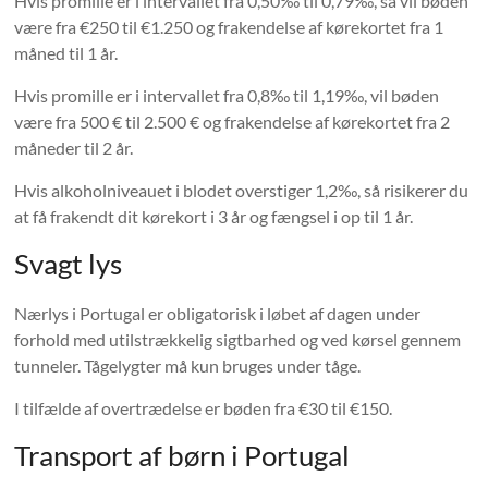
Hvis promille er i intervallet fra 0,50‰ til 0,79‰, så vil bøden
være fra €250 til €1.250 og frakendelse af kørekortet fra 1
måned til 1 år.
Hvis promille er i intervallet fra 0,8‰ til 1,19‰, vil bøden
være fra 500 € til 2.500 € og frakendelse af kørekortet fra 2
måneder til 2 år.
Hvis alkoholniveauet i blodet overstiger 1,2‰, så risikerer du
at få frakendt dit kørekort i 3 år og fængsel i op til 1 år.
Svagt lys
Nærlys i Portugal er obligatorisk i løbet af dagen under
forhold med utilstrækkelig sigtbarhed og ved kørsel gennem
tunneler. Tågelygter må kun bruges under tåge.
I tilfælde af overtrædelse er bøden fra €30 til €150.
Transport af børn i Portugal