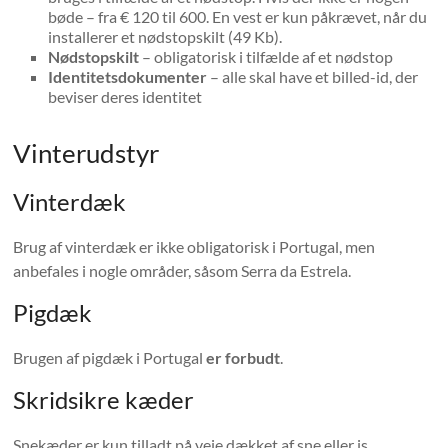
bøde – fra € 120 til 600. En vest er kun påkrævet, når du
installerer et nødstopskilt (49 Kb).
Nødstopskilt
– obligatorisk i tilfælde af et nødstop
Identitetsdokumenter
– alle skal have et billed-id, der
beviser deres identitet
Vinterudstyr
Vinterdæk
Brug af vinterdæk er ikke obligatorisk i Portugal, men
anbefales i nogle områder, såsom Serra da Estrela.
Pigdæk
Brugen af ​​pigdæk i Portugal
er forbudt
.
Skridsikre kæder
Snekæder er kun tilladt på veje dækket af sne eller is.