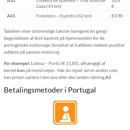
A32
Oliveira de Azeméis – Vila Nova de
3,05
Gaia (43 km)
€
A41
Freixieiro – Espinho (62 km)
€3,90
Tabellen viser omtrentlige takster beregnet én gang i
begyndelsen af ​​året baseret på hjemmesiden for de
portugisiske motorveje, forudsat at trafikken mellem punkter
udføres på samme motorvej.
For eksempel:
Lisboa – Porto (€ 21,85), afhængigt af
kørsel
kun
på motorvejen . Når du rejser ad en anden rute,
kan prisen variere i den ene eller den anden retning.
A1
Betalingsmetoder i Portugal