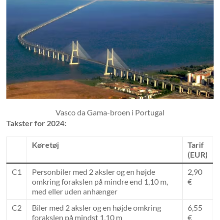
Vasco da Gama-broen i Portugal
Takster for 2024:
Køretøj
Tarif
(EUR)
C1
Personbiler med 2 aksler og en højde
2,90
omkring forakslen på mindre end 1,10 m,
€
med eller uden anhænger
C2
Biler med 2 aksler og en højde omkring
6,55
forakslen på mindst 1,10 m
€