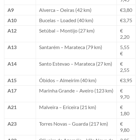
A9
Alverca – Oeiras (42 km)
€3,80
A10
Bucelas – Loaded (40 km)
€3,75
A12
Setúbal – Montijo (27 km)
€
2,20
A13
Santarém – Marateca (79 km)
5,55
€
A14
Santo Estevao – Marateca (27 km)
€
2,55
A15
Óbidos – Almeirim (40 km)
€3,95
A17
Marinha Grande – Aveiro (123 km)
€
9,70
A21
Malveira – Ericeira (21 km)
€
1,80
A23
Torres Novas – Guarda (217 km)
€
9,80