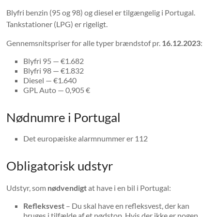
Blyfri benzin (95 og 98) og diesel er tilgængelig i Portugal.
Tankstationer (LPG) er rigeligt.
Gennemsnitspriser for alle typer brændstof pr.
16.12.2023
:
Blyfri 95 — €1.682
Blyfri 98 — €1.832
Diesel — €1.640
GPL Auto — 0,905 €
Nødnumre i Portugal
Det europæiske alarmnummer er 112
Obligatorisk udstyr
Udstyr, som
nødvendigt
at have i en bil i Portugal:
Refleksvest
– Du skal have en refleksvest, der kan
bruges i tilfælde af et nødstop. Hvis der ikke er nogen