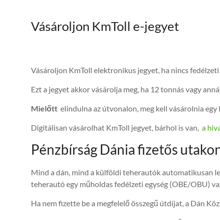
Vásároljon KmToll e-jegyet
Vásároljon KmToll elektronikus jegyet, ha nincs fedélzet
Ezt a jegyet akkor vásárolja meg, ha 12 tonnás vagy anná
Mielőtt
elindulna az útvonalon, meg kell vásárolnia egy 
Digitálisan vásárolhat KmToll jegyet, bárhol is van,
a hiv
Pénzbírság Dánia fizetős utakon
Mind a dán, mind a külföldi teherautók automatikusan l
teherautó egy műholdas fedélzeti egység (OBE/OBU) vagy e
Ha nem fizette be a megfelelő összegű útdíjat, a Dán Kö