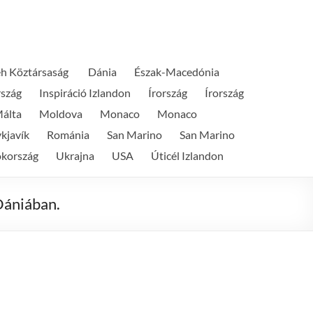
h Köztársaság
Dánia
Észak-Macedónia
szág
Inspiráció Izlandon
Írország
Írország
álta
Moldova
Monaco
Monaco
kjavík
Románia
San Marino
San Marino
ökország
Ukrajna
USA
Úticél Izlandon
Dániában.