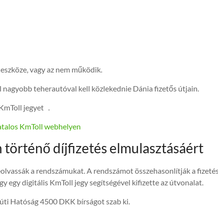
i eszköze, vagy az nem működik.
l nagyobb teherautóval kell közlekednie Dánia fizetős útjain.
KmToll jegyet .
atalos KmToll webhelyen
 történő díjfizetés elmulasztásáért
eolvassák a rendszámukat. A rendszámot összehasonlítják a fizeté
gy digitális KmToll jegy segítségével kifizette az útvonalat.
zúti Hatóság 4500 DKK bírságot szab ki.