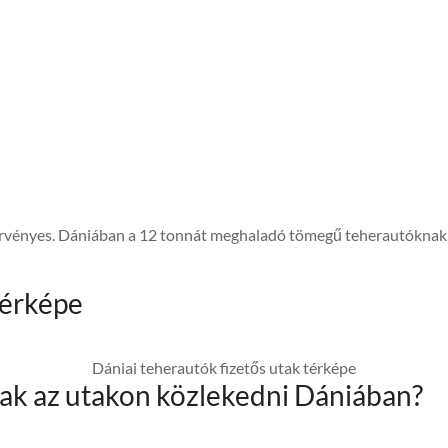
rvényes. Dániában a 12 tonnát meghaladó tömegű teherautóknak útdí
térképe
Dániai teherautók fizetős utak térképe
ak az utakon közlekedni Dániában?