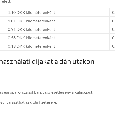
felett
1,10 DKK kilométerenként
0
1,01 DKK kilométerenként
0
0,91 DKK kilométerenként
0
0,58 DKK kilométerenként
0
0,13 DKK kilométerenként
0
használati díjakat a dán utakon
 európai országokban, vagy esetleg egy alkalmazást.
l választhat az útdíj fizetésére.