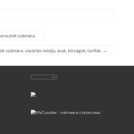
herautók számára.
k számára: vásárlás módja, árak, bírságok, tarifák.
→