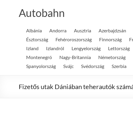
Skip
to
Autobahn
content
Albánia
Andorra
Ausztria
Azerbajdzsán
Észtország
Fehéroroszország
Finnország
F
Izland
Izlandról
Lengyelország
Lettország
Montenegró
Nagy-Britannia
Németország
Spanyolország
Svájc
Svédország
Szerbia
Fizetős utak Dániában teherautók szám