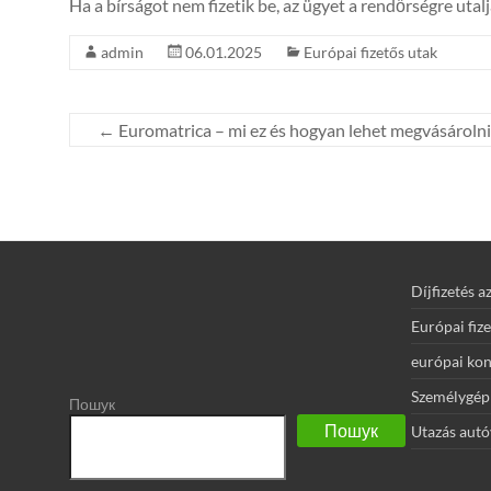
Ha a bírságot nem fizetik be, az ügyet a rendőrségre utalj
admin
06.01.2025
Európai fizetős utak
←
Euromatrica – mi ez és hogyan lehet megvásároln
Díjfizetés a
Európai fiz
európai ko
Személygépk
Пошук
Пошук
Utazás autó