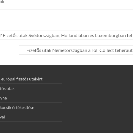
ák.
i? Fizetős utak Svédországban, Hollandiában és Luxemburgban te
Fizetős utak Németországban a Toll Collect teherautó
z európai fizetős utakért
etős utak
nyha
ocsik értékesítése
val