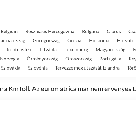
Belgium
Bosznia és Hercegovina
Bulgária
Ciprus
Cse
ranciaország
Görögország
Grúzia
Hollandia
Horvátor
Liechtenstein
Litvánia
Luxemburg
Magyarország
M
Norvégia
Örményország
Oroszország
Portugália
Rey
Szlovákia
Szlovénia
Tervezze meg utazását Izlandra
Tör
ára KmToll. Az euromatrica már nem érvényes 