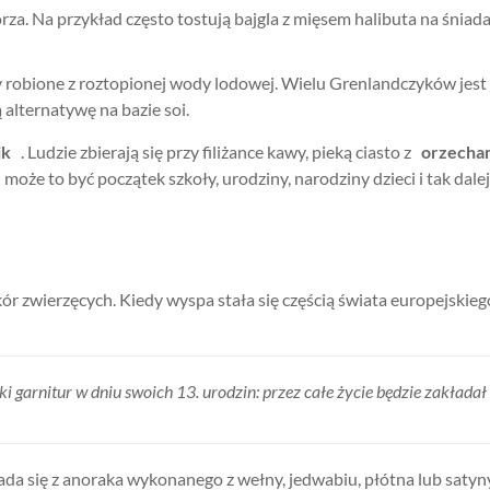
a. Na przykład często tostują bajgla z mięsem halibuta na śniada
 robione z roztopionej wody lodowej. Wielu Grenlandczyków jest n
 alternatywę na bazie soi.
ik
. Ludzie zbierają się przy filiżance kawy, pieką ciasto z
orzecha
że to być początek szkoły, urodziny, narodziny dzieci i tak dalej
r zwierzęcych. Kiedy wyspa stała się częścią świata europejskiego,
garnitur w dniu swoich 13. urodzin: przez całe życie będzie zakładał te
łada się z anoraka wykonanego z wełny, jedwabiu, płótna lub satyn