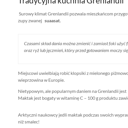
Tradycyjna kuchnia Grenlandii
Surowy klimat Grenlandii pozwala mieszkańcom przygoto
zupy zwanej
suaasat.
Czasami skład dania można zmienić i zamiast foki użyć fi
oraz ryż lub jęczmień, który przed gotowaniem moczy się 
Miejscowi uwielbiają robić klopsiki z mielonego piżmowoł
wieprzowina w Europie.
Nietypowym, ale popularnym daniem na Grenlandii jes
Maktak jest bogaty w witaminę C – 100 g produktu zawie
Arktyczni naukowcy jedli maktak podczas swoich wypraw, 
niż smalec!