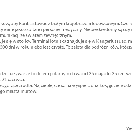
ków, aby kontrastować z białym krajobrazem lodowcowym. Czerwon
żywane jako szpitale i personel medyczny. Niebieskie domy są uży
komunikacji ze światem zewnętrznym.
się w stolicy. Terminal lotniska znajduje się w Kangerlussuaq, mie
00 dni w roku niebo jest czyste. To zaleta dla podróżników, którzy
odzi: nazywa się to dniem polarnym i trwa od 25 maja do 25 czerwc
 21 czerwca.
ać gorące źródła. Najcieplejsze są na wyspie Uunartok, gdzie woda
go miasta Inuitów.
Wy