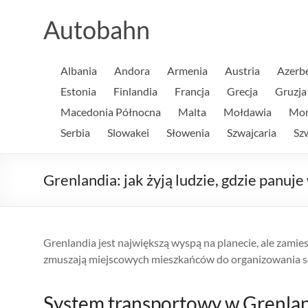
Skip
to
Autobahn
content
Albania
Andora
Armenia
Austria
Azerb
Estonia
Finlandia
Francja
Grecja
Gruzja
Macedonia Północna
Malta
Mołdawia
Mo
Serbia
Slowakei
Słowenia
Szwajcaria
Sz
Grenlandia: jak żyją ludzie, gdzie panuj
Grenlandia jest największą wyspą na planecie, ale zamies
zmuszają miejscowych mieszkańców do organizowania sobie 
System transportowy w Grenlan