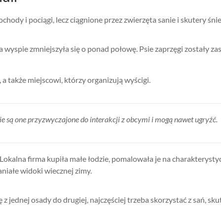
ody i pociągi, lecz ciągnione przez zwierzęta sanie i skutery śni
yspie zmniejszyła się o ponad połowę. Psie zaprzęgi zostały zast
 a także miejscowi, którzy organizują wyścigi.
e są one przyzwyczajone do interakcji z obcymi i mogą nawet ugryźć.
Lokalna firma kupiła małe łodzie, pomalowała je na charakterysty
aniałe widoki wiecznej zimy.
z jednej osady do drugiej, najczęściej trzeba skorzystać z sań, sk