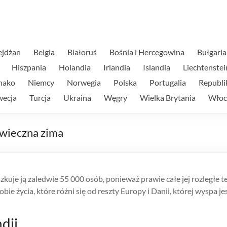
ejdżan
Belgia
Białoruś
Bośnia i Hercegowina
Bułgaria
Hiszpania
Holandia
Irlandia
Islandia
Liechtenstei
nako
Niemcy
Norwegia
Polska
Portugalia
Republi
wecja
Turcja
Ukraina
Węgry
Wielka Brytania
Włoc
e wieczna zima
zkuje ją zaledwie 55 000 osób, ponieważ prawie całe jej rozległe 
życia, które różni się od reszty Europy i Danii, której wyspa jes
dii