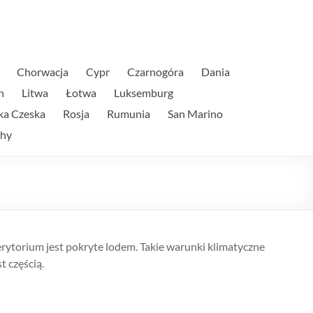
Chorwacja
Cypr
Czarnogóra
Dania
n
Litwa
Łotwa
Luksemburg
ka Czeska
Rosja
Rumunia
San Marino
hy
terytorium jest pokryte lodem. Takie warunki klimatyczne
t częścią.