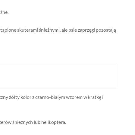
eżne.
ąpione skuterami śnieżnymi, ale psie zaprzęgi pozostają
czny żółty kolor z czarno-białym wzorem w kratkę i
uterów śnieżnych lub helikoptera.