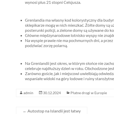
wynosi plus 21 stopni Celsjusza.
Grenlandia ma własny kod kolorystyczny dla budyn
sklepikarze mogą w nich mieszkać. Żółte domy są u
posterunki policji, a zielone domy są używane do 
Główne międzynarodowe lotnisko wyspy nie znajduje 
Na wyspie prawie nie ma pochmurnych dni, a przez 3
podziwiać zorzę polarną.
Na Grenlandii jest okres, w którym słońce nie zach
celebruje najdłuższy dzień w roku. Obchodzone jest
Zarówno goście, jak i miejscowi uwielbiają odwiedz
wspaniałe widoki na góry lodowe i ruiny starożytne
admin
30.12.2024
Płatne drogi w Europie
←
Autostop na Islandii jest łatwy