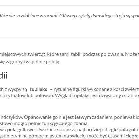
które nie są zdobione wzorami. Główną częścią damskiego stroju są spo
iejscowych zwierząt, które sami zabili podczas polowania. Może to
się w grupy i wspólnie polują.
dii
ch z wyspy są
tupilaks
– rytualne figurki wykonane z kości zwierz
ch rytuałów lub polowań. Wygląd tupilaks jest dziwaczny i stanie 
andczyków. Opanowanie go nie jest łatwym zadaniem, ponieważ lo
 słowo mogło pełnić funkcję całego zdania.
a pola golfowe. Uważane są one za najbardziej odległe pola golfo
 wysuniętym na północ miastem na świecie, może być czasami cie