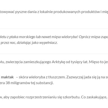
wywać pyszne dania z lokalnie produkowanych produktów i mięsa
letu z ptaka morskiego lub nawet mięsa wieloryba! Oprócz mięsa zupa z
przez noc, działając jako wypełniacz.
u, zwierzęcia zamieszkującego Arktykę od tysięcy lat. Mięso to je
t
maktak
– skóra wieloryba z tłuszczem. Zazwyczaj jada się ją na
ra 38 miligramów tej substancji.
aby zapobiec rozprzestrzenianiu się szkorbutu. Co zaskakujące, d