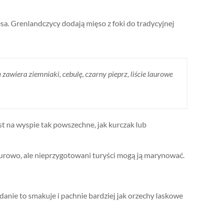
. Grenlandczycy dodają mięso z foki do tradycyjnej
awiera ziemniaki, cebulę, czarny pieprz, liście laurowe
st na wyspie tak powszechne, jak kurczak lub
 surowo, ale nieprzygotowani turyści mogą ją marynować.
anie to smakuje i pachnie bardziej jak orzechy laskowe