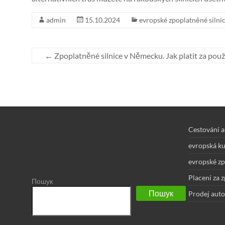
admin
15.10.2024
evropské zpoplatněné silni
←
Zpoplatněné silnice v Německu. Jak platit za pou
Cestování 
evropská k
evropské zp
Placení za 
Пошук
Пошук
Prodej aut