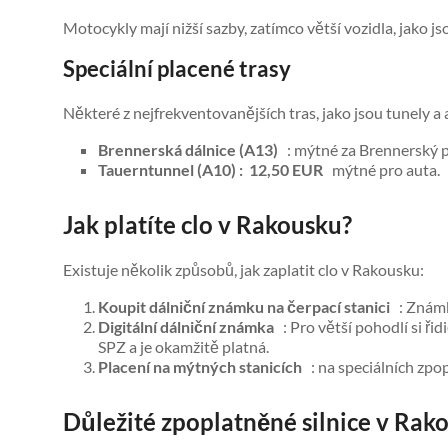
Motocykly mají nižší sazby, zatímco větší vozidla, jako 
Speciální placené trasy
Některé z nejfrekventovanějších tras, jako jsou tunely a 
Brennerská dálnice (A13)
: mýtné za Brennerský p
Tauerntunnel (A10) :
12,50 EUR
mýtné pro auta.
Jak platíte clo v Rakousku?
Existuje několik způsobů, jak zaplatit clo v Rakousku:
Koupit dálniční známku na čerpací stanici
: Známku
Digitální dálniční známka
: Pro větší pohodlí si řid
SPZ a je okamžitě platná.
Placení na mýtných stanicích
: na speciálních zpo
Důležité zpoplatněné silnice v Rak