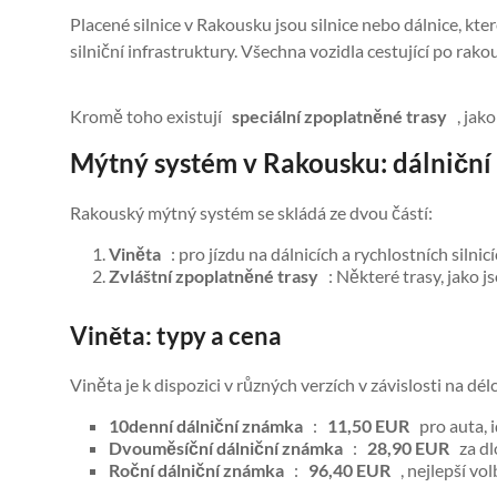
Placené silnice v Rakousku jsou silnice nebo dálnice, kt
silniční infrastruktury. Všechna vozidla cestující po ra
Kromě toho existují
speciální zpoplatněné trasy
, jako
Mýtný systém v Rakousku: dálniční 
Rakouský mýtný systém se skládá ze dvou částí:
Viněta
: pro jízdu na dálnicích a rychlostních silni
Zvláštní zpoplatněné trasy
: Některé trasy, jako j
Viněta: typy a cena
Viněta je k dispozici v různých verzích v závislosti na d
10denní dálniční známka
:
11,50 EUR
pro auta, i
Dvouměsíční dálniční známka
:
28,90 EUR
za dl
Roční dálniční známka
:
96,40 EUR
, nejlepší vol