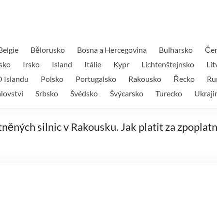
Belgie
Bělorusko
Bosna a Hercegovina
Bulharsko
Čer
sko
Irsko
Island
Itálie
Kypr
Lichtenštejnsko
Lit
 Islandu
Polsko
Portugalsko
Rakousko
Řecko
Ru
lovství
Srbsko
Švédsko
Švýcarsko
Turecko
Ukraji
něných silnic v Rakousku. Jak platit za zpoplat