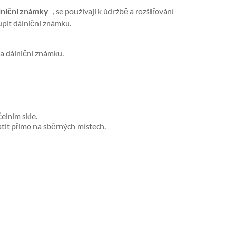
lniční známky
, se používají k údržbě a rozšiřování
upit dálniční známku.
na dálniční známku.
čelním skle.
atit přímo na sběrných místech.