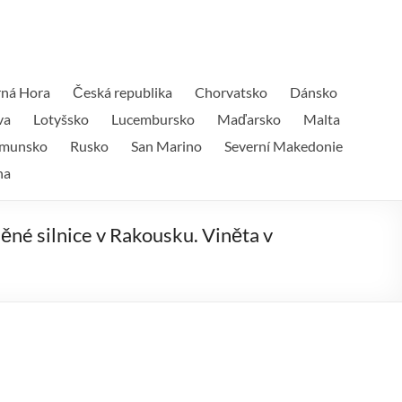
ná Hora
Česká republika
Chorvatsko
Dánsko
va
Lotyšsko
Lucembursko
Maďarsko
Malta
munsko
Rusko
San Marino
Severní Makedonie
na
něné silnice v Rakousku. Viněta v