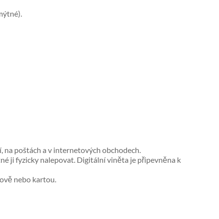
mýtné).
, na poštách a v internetových obchodech.
é ji fyzicky nalepovat. Digitální viněta je připevněna k
tově nebo kartou.