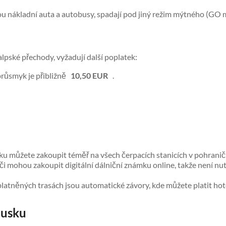
jsou nákladní auta a autobusy, spadají pod jiný režim mýtného (GO 
alpské přechody, vyžadují další poplatek:
růsmyk je přibližně
10,50 EUR
.
 můžete zakoupit téměř na všech čerpacích stanicích v pohraničí
iči mohou zakoupit digitální dálniční známku online, takže není nutn
platněných trasách jsou automatické závory, kde můžete platit ho
ousku