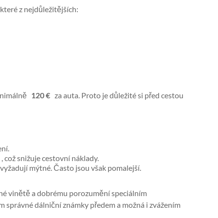
teré z nejdůležitějších:
 minimálně
120 €
za auta. Proto je důležité si před cestou
ní.
, což snižuje cestovní náklady.
nevyžadují mýtné. Často jsou však pomalejší.
rávné vinětě a dobrému porozumění speciálním
m správné dálniční známky předem a možná i zvážením