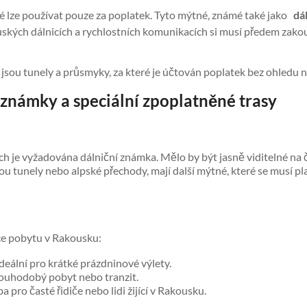
eré lze používat pouze za poplatek. Tyto mýtné, známé také jako
dá
kouských dálnicích a rychlostních komunikacích si musí předem zako
 jsou tunely a průsmyky, za které je účtován poplatek bez ohledu 
známky a speciální zpoplatněné trasy
cích je vyžadována dálniční známka. Mělo by být jasně viditelné na 
sou tunely nebo alpské přechody, mají další mýtné, které se musí pl
élce pobytu v Rakousku:
deální pro krátké prázdninové výlety.
ouhodobý pobyt nebo tranzit.
ba pro časté řidiče nebo lidi žijící v Rakousku.