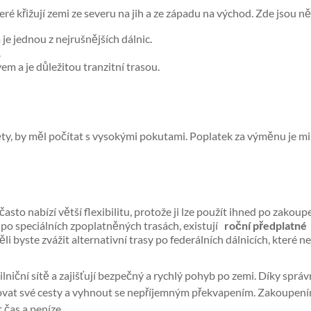
é křižují zemi ze severu na jih a ze západu na východ. Zde jsou něk
je jednou z nejrušnějších dálnic.
.
m a je důležitou tranzitní trasou.
iněty, by měl počítat s vysokými pokutami. Poplatek za výměnu je
často nabízí větší flexibilitu, protože ji lze použít ihned po zakoupe
dí po speciálních zpoplatněných trasách, existují
roční předplatné
li byste zvážit alternativní trasy po federálních dálnicích, které 
ilniční sítě a zajišťují bezpečný a rychlý pohyb po zemi. Díky sp
ovat své cesty a vyhnout se nepříjemným překvapením. Zakoupení
 čas a peníze.