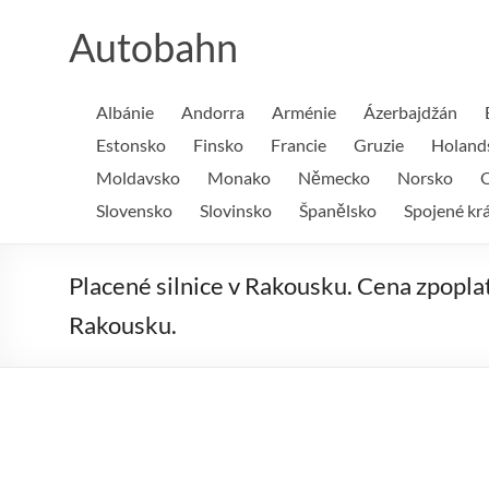
Skip
to
Autobahn
content
Albánie
Andorra
Arménie
Ázerbajdžán
Estonsko
Finsko
Francie
Gruzie
Holand
Moldavsko
Monako
Německo
Norsko
O
Slovensko
Slovinsko
Španělsko
Spojené krá
Placené silnice v Rakousku. Cena zpoplat
Rakousku.