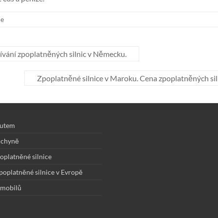
ce
žívání zpoplatněných silnic v Německu.
Zpoplatněné silnice v Maroku. Cena zpoplatněných siln
autem
uchyně
oplatněné silnice
zpoplatněné silnice v Evropě
omobilů