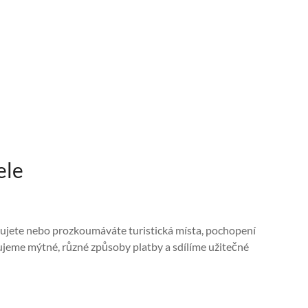
ele
stujete nebo prozkoumáváte turistická místa, pochopení
ujeme mýtné, různé způsoby platby a sdílíme užitečné