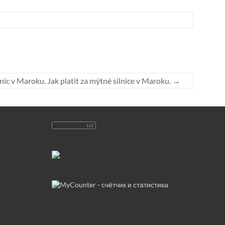
ic v Maroku. Jak platit za mýtné silnice v Maroku.
→