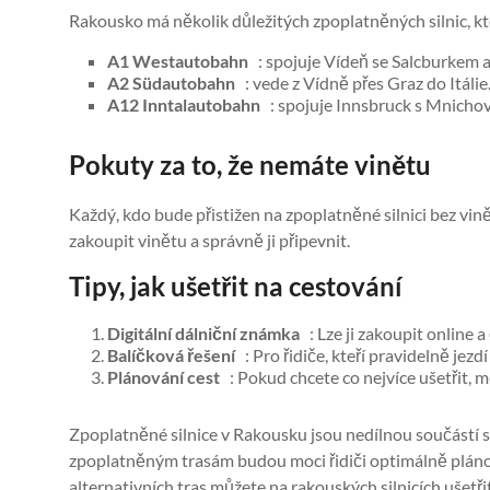
Rakousko má několik důležitých zpoplatněných silnic, kter
A1 Westautobahn
: spojuje Vídeň se Salcburkem a 
A2 Südautobahn
: vede z Vídně přes Graz do Itálie
A12 Inntalautobahn
: spojuje Innsbruck s Mnichove
Pokuty za to, že nemáte vinětu
Každý, kdo bude přistižen na zpoplatněné silnici bez v
zakoupit vinětu a správně ji připevnit.
Tipy, jak ušetřit na cestování
Digitální dálniční známka
: Lze ji zakoupit online a 
Balíčková řešení
: Pro řidiče, kteří pravidelně jez
Plánování cest
: Pokud chcete co nejvíce ušetřit, mě
Zpoplatněné silnice v Rakousku jsou nedílnou součástí s
zpoplatněným trasám budou moci řidiči optimálně plán
alternativních tras můžete na rakouských silnicích ušetřit