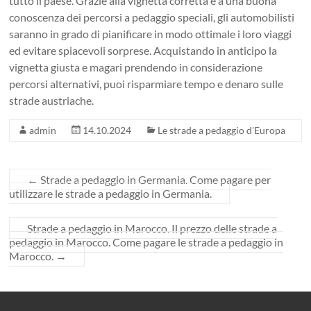
tutto il paese. Grazie alla vignetta corretta e a una buona
conoscenza dei percorsi a pedaggio speciali, gli automobilisti
saranno in grado di pianificare in modo ottimale i loro viaggi
ed evitare spiacevoli sorprese. Acquistando in anticipo la
vignetta giusta e magari prendendo in considerazione
percorsi alternativi, puoi risparmiare tempo e denaro sulle
strade austriache.
admin
14.10.2024
Le strade a pedaggio d'Europa
←
Strade a pedaggio in Germania. Come pagare per
utilizzare le strade a pedaggio in Germania.
Strade a pedaggio in Marocco. Il prezzo delle strade a
pedaggio in Marocco. Come pagare le strade a pedaggio in
Marocco.
→